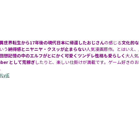
異世界転生から17年後の現代日本に帰還したおじさん
の感じる
文化的な
いう
納得感とニヤニヤ・クスッが止まらない
人気漫画原作。とはいえ、
回想記憶の中のエルフがとにかく可愛くツンデレ性格も愛らしく
大人気
uber として荒稼ぎ
したりと、楽しい仕掛けが満載です。ゲーム好きの
。
QLyjE