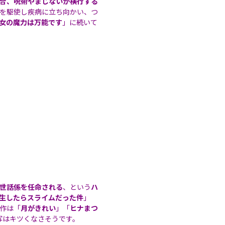
合、呪術やまじないが横行する
を駆使し疾病に立ち向かい、つ
女の魔力は万能です
」に続いて
世話係を任命される
、という
ハ
生したらスライムだった件
」
作は「
月がきれい
」「
ヒナまつ
写はキツくなさそうです。