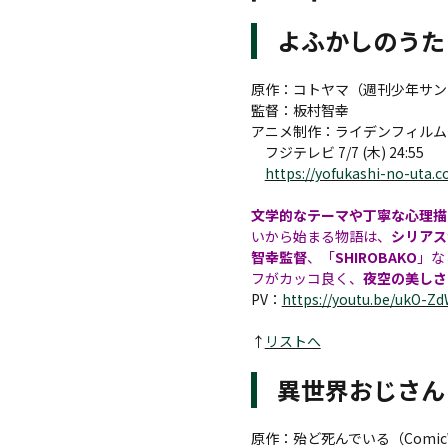
よふかしのうた
原作：コトヤマ（週刊少年サン
監督：板村智幸
アニメ制作：ライデンフィルム
フジテレビ 7/7 (木) 24:55
https://yofukashi-no-uta.
文学的なテーマや丁寧な心理描
いから始まる物語は、
シリアス
智幸監督
、「
SHIROBAKO
」な
フがカッコ良く、
夜空の美しさ
PV：
https://youtu.be/ukO-Zd
↑
リストへ
異世界おじさん
原作：殆ど死んでいる（ComicW