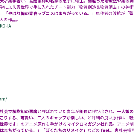
天才薬学者
が、
宮廷薬師の名家の息子
に転生。
間違った治療法や薬の調
学に加え異世界で手に入れたチート能力「物質創造＆物質消去」の神術
。「
やはり俺の青春ラブコメはまちがっている。
」原作者の
渡航
が「
聖
大の作品。
RKQ-IA
）
om/
社会で桜樹組の悪魔
と呼ばれていた青年が組長に呼び出され、
一人娘の
こり
する、
可愛い
、二人の
ギャップが楽しい
、と評判の良い原作は「
転
世界です
」のアニメ原作も手がける
マイクロマガジン社
作品。アニメ制
はまちがっている。
」「
ぼくたちのリメイク
」などの
feel.
。裏社会描