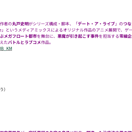
作者の
丸戸史明
がシリーズ構成・脚本、「
デート・ア・ライブ
」の
つな
Engage」というメディアミックスによるオリジナル作品のアニメ展開で、
ぶメガフロート都市
を舞台に、
悪魔が引き起こす事件
を担当する
零細企
えた
バトルとラブコメ
作品。
xJB_KM
う）