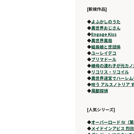
[新規作品]
◆
よふかしのうた
◆
異世界おじさん
◆
Engage Kiss
◆
異世界薬局
◆
組長娘と世話係
◆
ユーレイデコ
◆
プリマドール
◆
継母の連れ子が元カノ
◆
リコリス・リコイル
◆
異世界迷宮でハーレム
◆
咲う アルスノトリア 
◆
風都探偵
[人気シリーズ]
◆
オーバーロード IV（
◆
メイドインアビス 烈