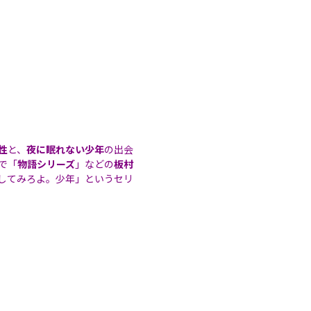
性
と、
夜に眠れない少年
の出会
で「
物語シリーズ
」などの
板村
してみろよ。少年」というセリ