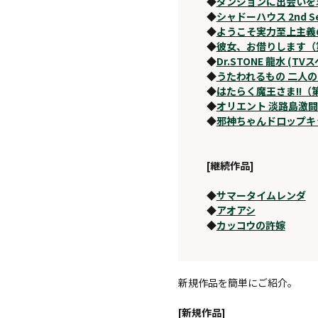
◆
ダンジョンに出会いを求
◆
シャドーハウス 2nd S
◆
ようこそ実力至上主義の教
◆
彼女、お借りします（
◆
Dr.STONE 龍水 (TV
◆
うたわれるもの 二人
◆
はたらく魔王さま!!（
◆
オリエント 淡路島激
◆
邪神ちゃんドロップキ
[継続作品]
◆
サマータイムレンダ
◆
アオアシ
◆
カッコウの許嫁
新規作品を簡単にご紹介。
[新規作品]