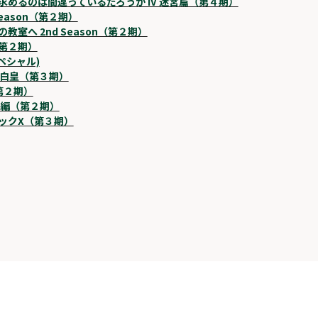
めるのは間違っているだろうか IV 迷宮篇（第４期）
eason（第２期）
室へ 2nd Season（第２期）
第２期）
スペシャル)
の白皇（第３期）
第２期）
闘編（第２期）
ックX（第３期）