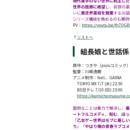
現代薬学のない世界に転生した
世界の医療に絶望
し、前世の薬
いに
異世界薬局を開業
するお話
シリーズ構成を務めるのも期待
PV：
https://youtu.be/fh7QG
↑
リストへ
組長娘と世話係
原作：つきや（pixivコミック
監督：川崎逸朗
アニメ制作：feel.、GAINA
TOKYO MX 7/7 (木) 22:30
BS日テレ 7/10 (日) 23:00
https://kumichomusume.c
面倒なことは暴力で解決し、
裏
ートフルコメディ
。
和む
、
ほっ
「
乙女ゲー世界はモブに厳しい
り
」「
やはり俺の青春ラブコメ