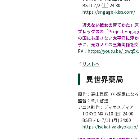
BS11 7/2 (土) 24:30
https://engage-kiss.com/
「
冴えない彼女の育てかた
」原
プレックス
の「Project 
の国にも属さない
太平洋に浮か
子
に、
元カノ
との
三角関係
を交
PV：
https://youtu.be/_xwq5
↑
リストへ
異世界薬局
原作：高山理図（小説家になろ
監督：草川啓造
アニメ制作：ディオメディア
TOKYO MX 7/10 (日) 24:00
BS日テレ 7/11 (月) 24:00
https://isekai-yakkyoku.jp/