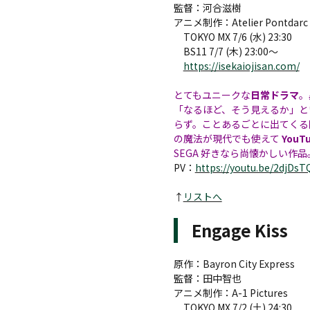
監督：河合滋樹
アニメ制作：Atelier Pontdarc
TOKYO MX 7/6 (水) 23:30
BS11 7/7 (木) 23:00～
https://isekaiojisan.com/
とてもユニークな
日常ドラマ
。
「なるほど、そう見えるか」と
らず。ことあるごとに出てくる
の魔法が現代でも使えて
YouT
SEGA 好きなら尚懐かしい作品
PV：
https://youtu.be/2djDsT
↑
リストへ
Engage Kiss
原作：Bayron City Express
監督：田中智也
アニメ制作：A-1 Pictures
TOKYO MX 7/2 (土) 24:30