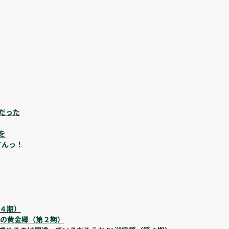
だった
を
すんっ！
第４期）
日の黄金郷（第２期）