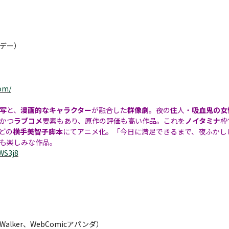
デー）
com/
写
と、
漫画的なキャラクター
が融合した
群像劇
。夜の住人・
吸血鬼の女
かつ
ラブコメ
要素もあり、原作の評価も高い作品。これを
ノイタミナ
枠
どの
横手美智子脚本
にてアニメ化。「今日に満足できるまで、夜ふかし
も楽しみな作品。
WS3j8
alker、WebComicアパンダ）