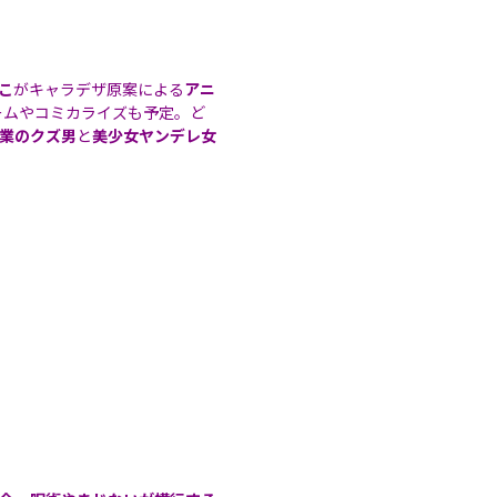
こ
がキャラデザ原案による
アニ
ゲームやコミカライズも予定。ど
業のクズ男
と
美少女ヤンデレ女