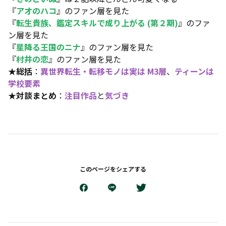
『
アオのハコ
』のファン層を見た
『
転生貴族、鑑定スキルで成り上がる (第２期)
』のファ
ン層を見た
『
星降る王国のニナ
』のファン層を見た
『
村井の恋
』のファン層を見た
★
総括
：
異世界転生・転移モノは実は M3層
、
ティーンは
学校要素
★
対談まとめ
：
注目作品
と
気づき
このページをシェアする