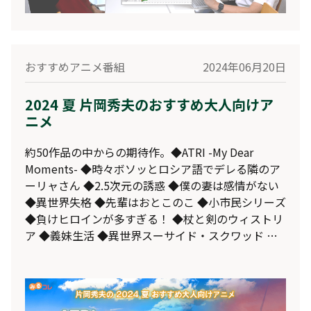
おすすめアニメ番組
2024年06月20日
2024 夏 片岡秀夫のおすすめ大人向けア
ニメ
約50作品の中からの期待作。◆ATRI -My Dear
Moments- ◆時々ボソッとロシア語でデレる隣のア
ーリャさん ◆2.5次元の誘惑 ◆僕の妻は感情がない
◆異世界失格 ◆先輩はおとこのこ ◆小市民シリーズ
◆負けヒロインが多すぎる！ ◆杖と剣のウィストリ
ア ◆義妹生活 ◆異世界スーサイド・スクワッド ◆
ばいばい、アース の12作品をPVリンク付でご紹
介。