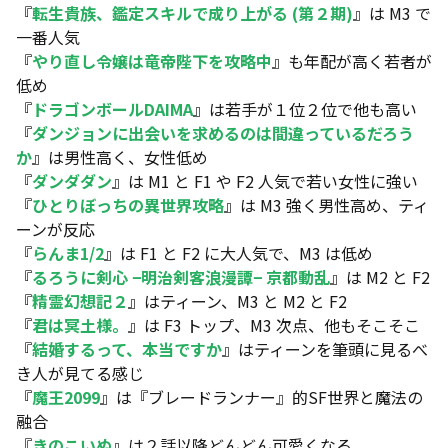
『
転生貴族、鑑定スキルで成り上がる (第２期)
』は M3 で
一番人気
『
やり直し令嬢は竜帝陛下を攻略中
』も年配が高く若者が
低め
『
ドラゴンボールDAIMA
』は若手が１位２位で他も高い
『
ダンジョンに出会いを求めるのは間違っているだろう
か
』は男性高く、女性低め
『
ダンダダン
』は M1 と F1 や F2 人気で若い女性に強い
『
ひとりぼっちの異世界攻略
』は M3 強く男性高め、ティ
ーンが反応
『
らんま1/2
』は F1 と F2 に大人気で、M3 は低め
『
るろうに剣心 −明治剣客浪漫譚− 京都動乱
』は M2 と F2
『
精霊幻想記２
』はティーン、M3 と M2 と F2
『
君は冥土様。
』は F3 トップ、M3 次点、他もそこそこ
『
結婚するって、本当ですか
』はティーンを筆頭に見るべ
き人が見てる感じ
『
魔王2099
』は『ブレードランナー』的SF世界と魔法の
融合
『
きのこいぬ
』は２話以降どんどん可愛くなる