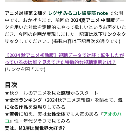
アニメ対談第２弾
を
レグザ みるコレ編集部 note
で公開
中です。おかげさまで、前回の
2024夏アニメ 中間版
デー
タを用いた対談を定期的にやって欲しいというお声をいた
だき、今回の企画が実現しました。記事は
以下リンクをク
リック
してください。(掲載内容は下記目次の通りです)
【2024 秋アニメ初動版】視聴データで対談：転生したが
っているのは誰？見えてきた特徴的な視聴実態とは？
(リンクを開きます)
目次
★秋クールのアニメを見た
感想
からスタート
★
全体ランキング
（2024秋アニメ速報値）を眺めて、
気
になる作品
を深堀りしてみる
★
若者
に加え、実は
女性全体
でも人気のある『
アオのハ
コ
』性・年代グラフで見てみる
実は、M3層は異世界大好き?