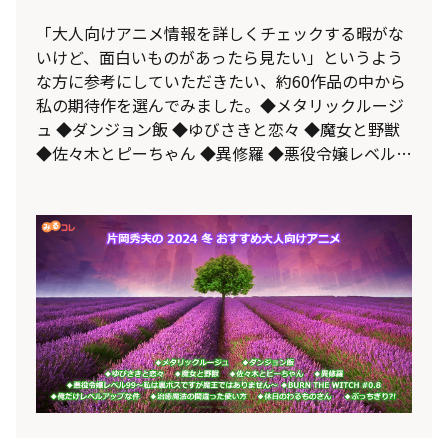
「大人向けアニメ情報を詳しくチェックする暇がな
いけど、面白いものがあったら見たい」というよう
な方に参考にしていただきたい、約60作品の中から
私の期待作を選んでみました。◆メタリックルージ
ュ ◆ダンジョン飯 ◆ゆびさきと恋々 ◆魔女と野獣
◆佐々木とピーちゃん ◆異修羅 ◆悪役令嬢レベル
99〜私は裏ボスですが魔王ではありません〜
◆BURN THE WITCH #0.8 ◆俺だけレベルアップな
件 ◆治癒魔法の間違った使い方 ◆休日のわるものさ
ん ◆ぶっちぎり?! の12作品をPVリンク付でご紹
介。