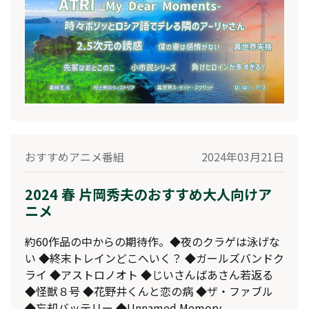
おすすめアニメ番組
2024年03月21日
2024 春 片岡秀夫のおすすめ大人向けア
ニメ
約60作品の中からの期待作。◆夜のクラゲは泳げな
い ◆終末トレインどこへいく？ ◆ガールズバンドク
ライ ◆アストロノオト ◆じいさんばあさん若返る
◆怪獣８号 ◆花野井くんと恋の病 ◆ザ・ファブル
◆忘却バッテリー ◆Unnamed Memory