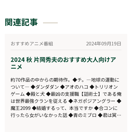
関連記事
おすすめアニメ番組
2024年09月19日
2024 秋 片岡秀夫のおすすめ大人向けア
ニメ
約70作品の中からの期待作。◆チ。―地球の運動に
ついて― ◆ダンダダン ◆アオのハコ ◆トリリオン
ゲーム ◆殿と犬 ◆最凶の支援職【話術士】である俺
は世界最強クランを従える ◆ネガポジアングラー ◆
魔王2099 ◆結婚するって、本当ですか ◆合コンに
行ったら女がいなかった話 ◆青のミブロ ◆君は冥土
様。 の12作品をPVリンク付でご紹介。