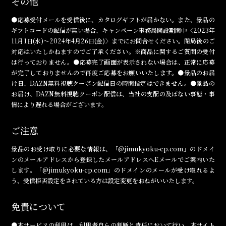
その他
●応募受付メールを受信後に、カタログギフトが届かない。また、景品の
ギフトコードの配信が無い場合、キャンペーン事務局開設期間中〈2023年
11月1日(水)～2024年4月26日(金)〉までにお問合せください。閉局後のご
対応はいたしかねますのでご了承ください。※商品に関するご質問の受付
は行っておりません。●応募完了画面が表示されない場合は、正常に応募
が完了しておりませんので再度ご応募をお願いいたします。●景品のお届
け日、DAZN無料視聴クーポン配信日の時間指定はできません。●景品の
お届け、DAZN無料視聴クーポン配信は、当社の支配の及ばない事態・事
情により遅れる場合がございます。
ご注意
景品のお受け取りに必要な情報は、「@jimukyoku-cp.com」のドメイ
ンのメールアドレスから登録したメールアドレスへEメールでご案内いた
します。「@jimukyoku-cp.com」のドメインのメールが受け取れるよ
う、受信拒否設定をされている方は設定変更をおねがいいたします。
免責について
●本サービスの利用は、利用者自らの判断と責任において行い、本サイト