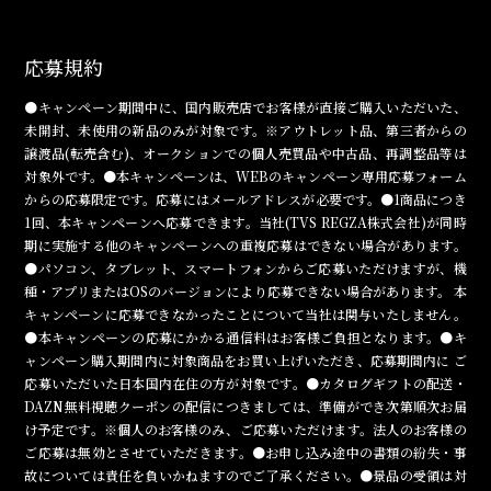
応募規約
●キャンペーン期間中に、国内販売店でお客様が直接ご購入いただいた、
未開封、未使用の新品のみが対象です。※アウトレット品、第三者からの
譲渡品(転売含む)、オークションでの個人売買品や中古品、再調整品等は
対象外です。●本キャンペーンは、WEBのキャンペーン専用応募フォーム
からの応募限定です。応募にはメールアドレスが必要です。●1商品につき
1回、本キャンペーンへ応募できます。当社(TVS REGZA株式会社)が同時
期に実施する他のキャンペーンへの重複応募はできない場合があります。
●パソコン、タブレット、スマートフォンからご応募いただけますが、機
種・アプリまたはOSのバージョンにより応募できない場合があります。 本
キャンペーンに応募できなかったことについて当社は関与いたしません。
●本キャンペーンの応募にかかる通信料はお客様ご負担となります。●キ
ャンペーン購入期間内に対象商品をお買い上げいただき、応募期間内に ご
応募いただいた日本国内在住の方が対象です。●カタログギフトの配送・
DAZN無料視聴クーポンの配信につきましては、準備ができ次第順次お届
け予定です。※個人のお客様のみ、ご応募いただけます。法人のお客様の
ご応募は無効とさせていただきます。●お申し込み途中の書類の紛失・事
故については責任を負いかねますのでご了承ください。●景品の受領は対