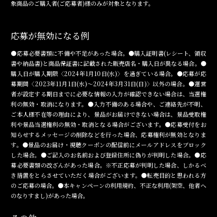
象商品のご購入者(ご応募者)様のみが対象となります。
応募が無効になる例
●応募必要書類に不備や不足があった場合。●購入証明書(レシート、領収
書や納品書)と商品保証書に記載された販売店名・購入日が異なる場合。●
購入日が購入期限〈2024年1月10日(水)〉を過ぎている場合。●応募が応
募期間〈2023年11月1日(水)～2024年3月31日(日)〉以外の場合。●運営
者が設定する期日までに必要な情報の入力が確認できない場合は、当選権
利の無効・取消になります。●入力不備のある場合や、ご連絡先が不明、
ご本人様不在等の理由により、景品がお届けできない場合は、景品受取権
利や景品当選権利の無効・取消となる場合がございます。●応募受付をお
知らせするメッセージの削除などを行った場合、応募権利が無効となりま
す。●景品のお届け・視聴クーポンの配信前にメールアドレスをブロック
した場合。●ご記入のお名前および登録住所に偽りが判明した場合。●応
募必要書類の改ざんがあった場合。※不正応募が判明した場合、しかるべ
き措置をとらさせていただく場合がございます。●転売目的と思われる方
のご応募の場合。●本キャンペーンの利用規約、不正な利用(架空、他者へ
のなりすまし)があった場合。