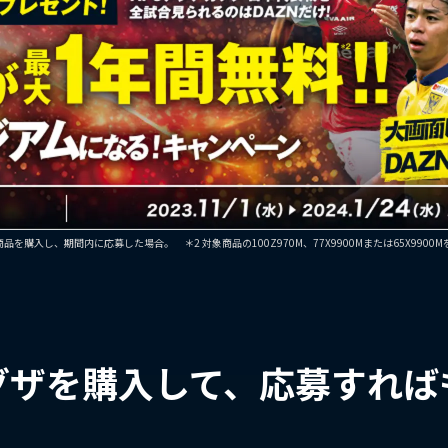
品を購入し、期間内に応募した場合。 ＊2 対象商品の100Z970M、77X9900Mまたは65X990
グザを購入して、応募すれば