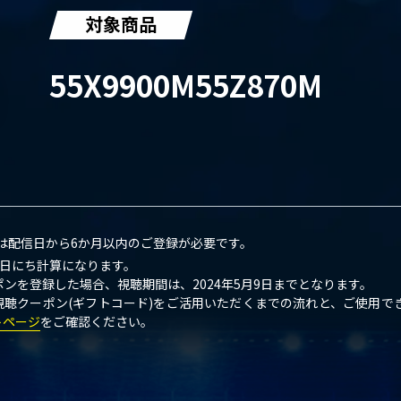
対象商品
55X9900M
55Z870M
)は配信⽇から6か⽉以内のご登録が必要です。
は⽇にち計算になります。
ーポンを登録した場合、視聴期間は、2024年5⽉9⽇までとなります。
聴クーポン(ギフトコード)をご活⽤いただくまでの流れと、ご使⽤で
トページ
をご確認ください。