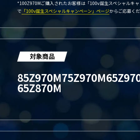
*100Z970Mご購入されたお客様は「100v誕生スペシャル
で
「100v誕生スペシャルキャンペーン」ページ
からご応募くだ
対象商品
85Z970M
75Z970M
65Z97
65Z870M