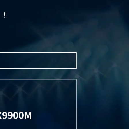
う！
X9900M