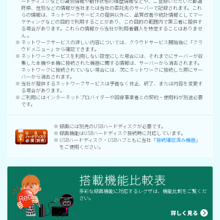
ードディスクなどの識別情報や動作状態の履歴情報などや、ご登録いただいた都道
府県、性別などの情報が当社または当社の委託先のサーバーで記録されます。これ
らの情報は、ネットワークサービスの提供以外に、品質改善や統計情報としてマー
ケティングなどの目的で利用することがあり、この目的の範囲内で第三者に提供す
る場合があります。これらの情報から当社が利用者個人を特定することはありませ
ん 。
※ ネットワークサービスの詳しい内容については、クラウドサービス開始後に「クラ
ウドメニュー」から確認できます。
※ ネットワークサービスを利用しない設定にした場合には、それまでにサーバーが収
集した本機や本機に接続された機器に関する情報は、サーバーから消去されます。
ネットワークに接続されていない場合には、次にネットワークに接続した際にサー
バーから消去されます。
※ 当社が提供するネットワークサービスは予告なく休止、終了、または内容を変更す
る場合があります。
※ ご利用にはインターネットプロバイダーや回線事業者との契約・使用料が別途必要
です。
※ 録画には別売のUSBハードディスクが必要です。
※ 録画機能はUSBハードディスク接続時に対応しています。
※ USBハードディスク・USBハブともに当社「
接続確認済み機器
」
をご使用ください。
搭載機能比較表
多彩な録画機能に対応するレグザは、機能比較をご覧くだ
さい。
詳しく見る