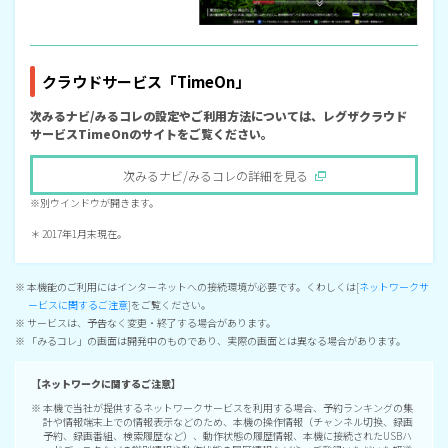
クラウドサービス「TimeOn」
次みるナビ/みるコレの設定やご利用方法については、レグザクラウド
サービスTimeOnのサイトをご覧ください。
次みるナビ/みるコレの詳細を見る
※別ウインドウが開きます。
＊ 2017年1月末現在。
※ 本機能のご利用にはインターネットへの接続環境が必要です。くわしくは[
ネットワークサ
ービスに関するご注意
]をご覧ください。
※ サービスは、予告なく変更・終了する場合があります。
※ 「みるコレ」の画面は開発中のものであり、実際の画面とは異なる場合があります。
【ネットワークに関するご注意】
※ 本機で当社が提供するネットワークサービスを利用する場合、予約ランキングの集
計や情報端末上での情報表示などのため、本機の操作情報（チャンネル切換、録画
予約、録画番組、検索履歴など）、動作状態の履歴情報、本機に接続されたUSBハ