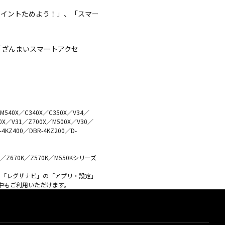
ポイントためよう！」、「スマー
「ざんまいスマートアクセ
0X／C340X／C350X／V34／
10X／V31／Z700X／M500X／V30／
KZ400／DBR-4KZ200／D-
K／Z670K／Z570K／M550Kシリーズ
、「レグザナビ」の「アプリ・設定」
中もご利用いただけます。