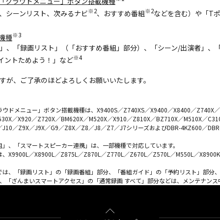
「クラウドメニュー」ボタン搭載機種
※2
※2
、シーンリスト、次みるナビ
、おすすめ番組
などを含む）や「T
※3
機種
」、「録画リスト」（「おすすめ番組」部分）、「シーン/出演者」、
※4
イントためよう！」など
すが、ご了承のほどよろしくお願いいたします。
ニュー」ボタン搭載機種は、X9400S／Z740XS／X9400／X8400／Z740X／M54
530X／X920／Z720X／BM620X／M520X／X910／Z810X／BZ710X／M510X／C3
X／J10／Z9X／J9X／G9／Z8X／Z8／J8／Z7／J7シリーズおよびDBR-4KZ600／DBR-4
番組」、「スマートスピーカー連携」は、一部機種で対応しています。
00L／X8900L／Z875L／Z870L／Z770L／Z670L／Z570L／M550L／X8900
種では、「録画リスト」の「録画番組」部分、「番組ガイド」の「予約リスト」部分
明、「ざんまいスマートアクセス」の「通常録画 すべて」部分などは、メンテナンス