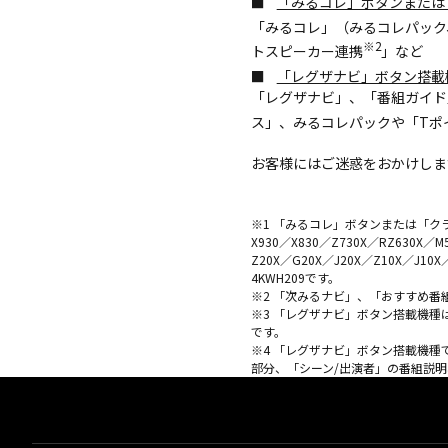
■
「みるコレ」ボタンまたは
「みるコレ」（みるコレパック
※2
トスピーカー連携
」など
■
「レグザナビ」ボタン搭載
「レグザナビ」、「番組ガイド
ス」、みるコレパックや「Tポ
お客様にはご迷惑をおかけしま
※1 「みるコレ」ボタンまたは「クラウドメ
X930／X830／Z730X／RZ630X／M
Z20X／G20X／J20X／Z10X／J10
4KWH209です。
※2 「次みるナビ」、「おすすめ
※3 「レグザナビ」ボタン搭載機種は、X99
です。
※4 「レグザナビ」ボタン搭載機
部分、「シーン/出演者」の番組説