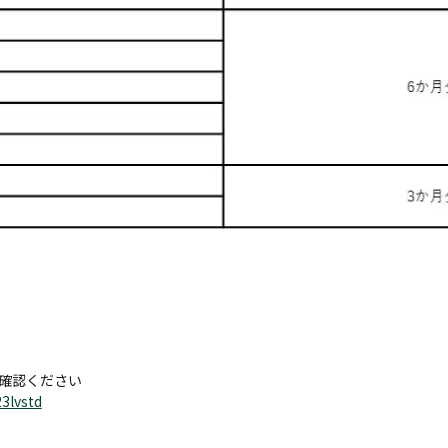
確認ください
3lvstd