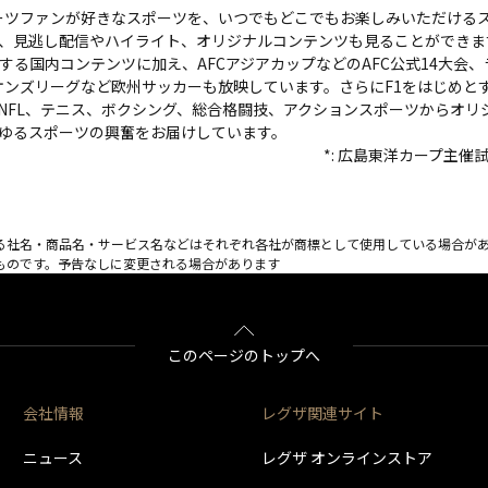
スポーツファンが好きなスポーツを、いつでもどこでもお楽しみいただける
、見逃し配信やハイライト、オリジナルコンテンツも見ることができま
する国内コンテンツに加え、AFCアジアカップなどのAFC公式14大会
オンズリーグなど欧州サッカーも放映しています。さらにF1をはじめとす
NFL、テニス、ボクシング、総合格闘技、アクションスポーツからオリ
ゆるスポーツの興奮をお届けしています。
*: 広島東洋カープ主
る社名・商品名・サービス名などはそれぞれ各社が商標として使用している場合が
ものです。予告なしに変更される場合があります
このページのトップへ
会社情報
レグザ関連サイト
ニュース
レグザ オンラインストア