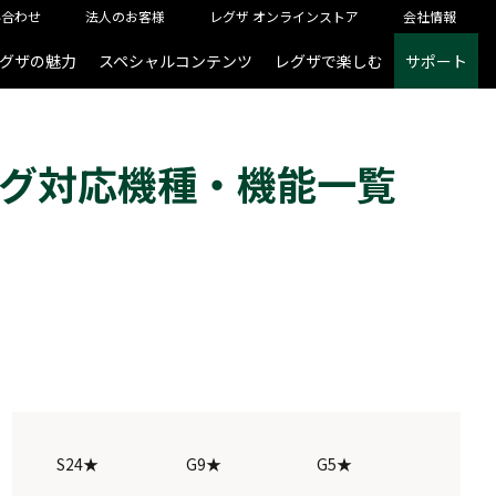
い合わせ
法人のお客様
レグザ オンラインストア
会社情報
グザの魅力
スペシャルコンテンツ
レグザで楽しむ
サポート
グ対応機種・機能一覧
S24★
G9★
G5★