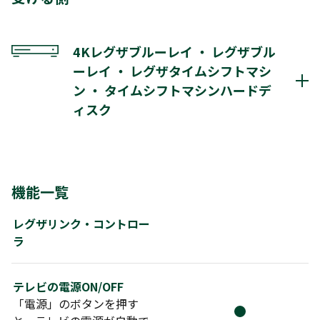
M540X
X930
X830
Z730X
C350X
C340X
RZ630X
M530X
X920
X910
4Kレグザブルーレイ ・ レグザブル
ーレイ ・ レグザタイムシフトマシ
Z810X
Z720X
BZ710X
BM620X
ン ・ タイムシフトマシンハードデ
M520X
M510X
C310X
Z20X
Z700X
ィスク
M500X
V34
V31
V30
S24
S22
S21
S20
S12
S11
Z10X
J20X
DBR-4KZ600
DBR-4KZ400
DBR-4KZ200
J10X
G20X
Z9X
J9X
Z8X
J10
機能一覧
DBR-T2010
DBR-T1010
DBR-W2010
Z8
J8
G9
G5
S10
S8
S7
レグザリンク・コントロー
DBR-W1010
DBR-M4010
DBR-M3010
ラ
D-M210
DBR-T1009
DBR-UT309
DBR-UT209
DBR-UT109
DBR-W2009
テレビの電源ON/OFF
「電源」のボタンを押す
DBR-W1009
DBR-W509
DBR-M3009