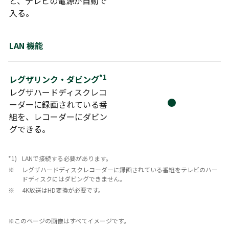
と、テレビの電源が自動で
入る。
DBR-M4008
DBR-M2008
DBR-M3007
DBR-M1007
DBR-M590
DBR-M190
LAN 機能
DBR-M180
DBR-T3008
DBR-T2008
DBR-T1008
DBR-T3007
DBR-T2007
*1
レグザリンク・ダビング
レグザハードディスクレコ
DBR-T1007
DBR-T670
DBR-T660
ーダーに録画されている番
組を、レコーダーにダビン
DBR-T650
DBR-T560
DBR-T550
グできる。
DBR-W2008
DBR-W1008
DBR-W508
DBR-W2007
DBR-W1007
DBR-W507
*1)
LANで接続する必要があります。
※
レグザハードディスクレコーダーに録画されている番組をテレビのハー
DBR-E1007
DBR-E507
DBR-Z620
ドディスクにはダビングできません。
※
4K放送はHD変換が必要です。
DBR-Z610
DBR-Z520
DBR-Z510
※このページの画像はすべてイメージです。