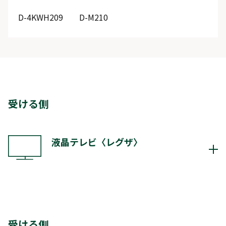
D-4KWH209
D-M210
受ける側
液晶テレビ〈レグザ〉
X8900K
Z670K
Z570K
M550K
X9400S
Z740XS
X9400
X8400
Z740X
受ける側