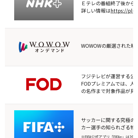
Ｅテレの番組終了後から
詳しい情報は
https://plus
WOWOWの厳選された
フジテレビが運営する公
FODプレミアムでは、人
の名作まで対象作品が見
サッカーに関する究極の
カー選手の知られざる物語
※FIFA公式アプリ「FIFA+」は2