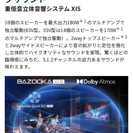
重低音立体音響システム XIS
＊１
18個のスピーカーを最大出力180W
のマルチアンプで
＊１
独立駆動(65V型。55V型は14個のスピーカーを170W
＊２
のマルチアンプで独立駆動）。2wayトップスピーカー
と2wayサイドスピーカーにより音の拡がりと定位を強化
し立体的でハイクオリティなサウンドを実現。驚くほどの
臨場感にみちた、5.1.2チャンネルの迫力あるサウンドが
味わえます。