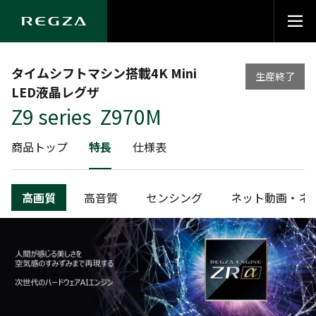
タイムシフトマシン搭載4K Mini
生産終了
LED液晶レグザ
Z9 series Z970M
商品トップ
特長
仕様表
高画質
高音質
センシング
ネット動画・ネ