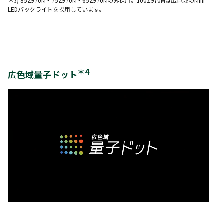
＊3) 85Z970M・75Z970M・65Z970Mのみ採用。100Z970Mは広色域のMini
LEDバックライトを採用しています。
＊4
広色域量子ドット