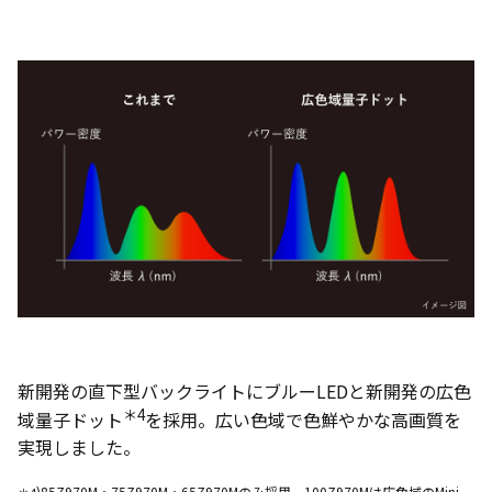
新開発の直下型バックライトにブルーLEDと新開発の広色
＊4
域量子ドット
を採用。広い色域で色鮮やかな高画質を
実現しました。
)85Z970M・75Z970M・65Z970Mのみ採用。100Z970Mは広色域のMini
＊4