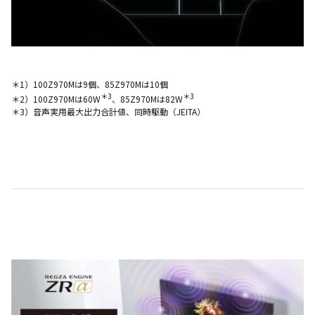
＊1）100Z970Mは9個、85Z970Mは10個
＊3
＊3
＊2）100Z970Mは60W
、85Z970Mは82W
＊3）音声実用最大出力合計値、同時駆動（JEITA）