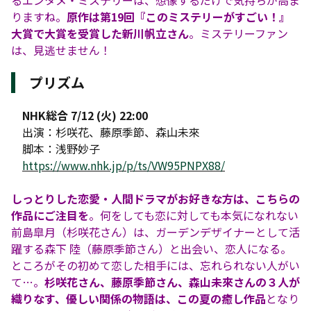
るエンタメ・ミステリーは、想像するだけで気持ちが高ま
りますね。
原作は第19回『このミステリーがすごい！』
大賞で大賞を受賞した新川帆立さん
。ミステリーファン
は、見逃せません！
プリズム
NHK総合 7/12 (火) 22:00
出演：杉咲花、藤原季節、森山未來
脚本：浅野妙子
https://www.nhk.jp/p/ts/VW95PNPX88/
しっとりした恋愛・人間ドラマがお好きな方は、こちらの
作品にご注目を
。何をしても恋に対しても本気になれない
前島皐月（杉咲花さん）は、ガーデンデザイナーとして活
躍する森下 陸（藤原季節さん）と出会い、恋人になる。
ところがその初めて恋した相手には、忘れられない人がい
て…。
杉咲花さん、藤原季節さん、森山未來さんの３人が
織りなす、優しい関係の物語は、この夏の癒し作品
となり