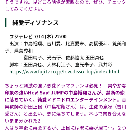
そうですね。見どころ映像が素敵なので、ぜひ、チェック
してみてください。
純愛ディソナンス
フジテレビ 7/14 (木) 22:00
出演：中島裕翔、吉川愛、比嘉愛未、高橋優斗、筧美和
子、眞島秀和
富田靖子、光石研、佐藤隆太 玉田真也
脚本：玉田真也、大林利江子、倉光泰子、武井彩
https://www.fujitv.co.jp/lovedisso_fuji/index.html
ちょっと刺激の強い恋愛ドラマファンは必見！
爽やかな
印象の強いHey! Say! JUMPの中島裕翔さんが、禁断の恋
に落ちていく、純愛×ドロドロエンターテインメント
。音
楽教師の新田正樹（中島裕翔さん）は、生徒の泉冴（吉川
愛さん）と出会い、恋に落ちてしまう。本心で向き合えな
いまま分かれた2
人は５年後に再会するが、正樹には既に妻が居て…。２つ