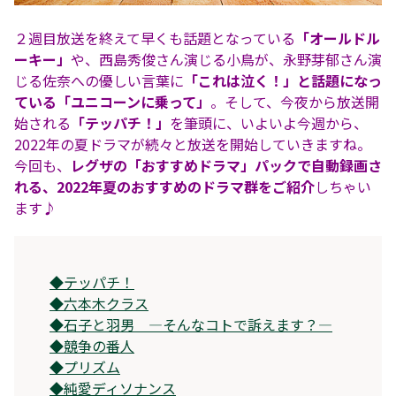
２週目放送を終えて早くも話題となっている
「オールドル
ーキー」
や、西島秀俊さん演じる小鳥が、永野芽郁さん演
じる佐奈への優しい言葉に
「これは泣く！」と話題になっ
ている「ユニコーンに乗って」
。そして、今夜から放送開
始される
「テッパチ！」
を筆頭に、いよいよ今週から、
2022年の夏ドラマが続々と放送を開始していきますね。
今回も、
レグザの「おすすめドラマ」パックで自動録画さ
れる、2022年夏のおすすめのドラマ群をご紹介
しちゃい
ます♪
◆
テッパチ！
◆
六本木クラス
◆
石子と羽男 ―そんなコトで訴えます？―
◆
競争の番人
◆
プリズム
◆
純愛ディソナンス