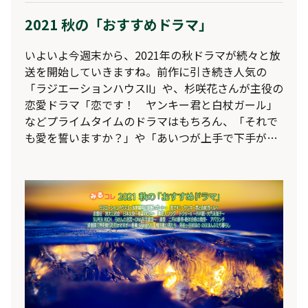
2021 秋の「おすすめドラマ」
いよいよ今週末から、2021年の秋ドラマが続々と放
送を開始していきますね。前作に引き続き人気の
「ラジエーションハウスⅡ」や、杉咲花さんが主役の
恋愛ドラマ「恋です！ ヤンキー君と白杖ガール」
などプライムタイムのドラマはもちろん、「それで
も愛を誓いますか？」や「あいつが上手で下手が僕
で」など、深夜帯のドラマにも注目が集まっていま
すね。そこで今回も、レグザの「おすすめドラマ」
パックで自動録画される、2021年秋のおすすめのド
ラマ群をご紹介♪◆レグザのみるコレサービスで
は、「刑事ドラマ」や「恋愛小説ドラマ」など、好
みのカテゴリーごとにドラマをおまかせ録画するこ
とができます。そして先日、新たにマンガや小説好
きの方におすすめな、「マンガ・小説原作ドラマ」
パックをリリースしました。ぜひ、使ってみてくだ
さいね！