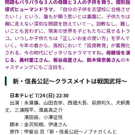
問題もバラバラな３人の母親と３人の子供を救う、個別指
導式ヒューマンドラマ
。「自分の子供を志望校に合格させ
たい！」という、誰もが願う思いとは裏腹に、子供たちは
親に言えない深刻な問題を抱えていて…。説教なし、難し
いことも言わずに、現実の世界を子どもたちに見せるトラ
コ。いつしか子供たちは「正しいお金の使い方」を学んで
いく。今年の春から、高校において「投資教育」が義務化
される、今の時代にピッタリなドラマですね。
母親役を演
じる、美村里江さん、板谷由夏さん、鈴木保奈美さん
のキ
ャスティングにもご注目を。
新・信長公記〜クラスメイトは戦国武将〜
日本テレビ 7/24 (日) 22:30
出演：永瀬廉、山田杏奈、西畑大吾、萩原利久、犬飼貴
丈、三浦翔平、満島真之介
濱田岳、小澤征悦
脚本：金沢知樹、伊達さん
原作：甲斐谷 忍「新・信長公記〜ノブナガくんと