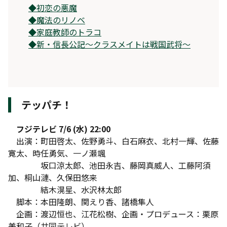
◆
初恋の悪魔
◆
魔法のリノベ
◆
家庭教師のトラコ
◆
新・信長公記〜クラスメイトは戦国武将〜
テッパチ！
フジテレビ 7/6 (水) 22:00
出演：町田啓太、佐野勇斗、白石麻衣、北村一輝、佐藤
寛太、時任勇気、一ノ瀬颯
坂口涼太郎、池田永吉、藤岡真威人、工藤阿須
加、桐山漣、久保田悠来
結木滉星、水沢林太郎
脚本：本田隆朗、関えり香、諸橋隼人
企画：渡辺恒也、江花松樹、企画・プロデュース：栗原
美和子（共同テレビ）