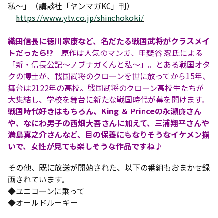
私〜」（講談社「ヤンマガKC」刊）
https://www.ytv.co.jp/shinchokoki/
織田信長に徳川家康など、名だたる戦国武将がクラスメイ
トだったら!?
原作は人気のマンガ、甲斐谷 忍氏による
「新・信長公記〜ノブナガくんと私〜」。とある戦国オタ
クの博士が、戦国武将のクローンを世に放ってから15年、
舞台は2122年の高校。戦国武将のクローン高校生たちが
大集結し、学校を舞台に新たな戦国時代が幕を開けます。
戦国時代好きはもちろん、King ＆ Princeの永瀬廉さん
や、なにわ男子の西畑大吾さんに加えて、三浦翔平さんや
満島真之介さんなど、目の保養にもなりそうなイケメン揃
いで、女性が見ても楽しそうな作品ですね♪
その他、既に放送が開始された、以下の番組もおまかせ録
画されています。
◆ユニコーンに乗って
◆オールドルーキー
_________________________________