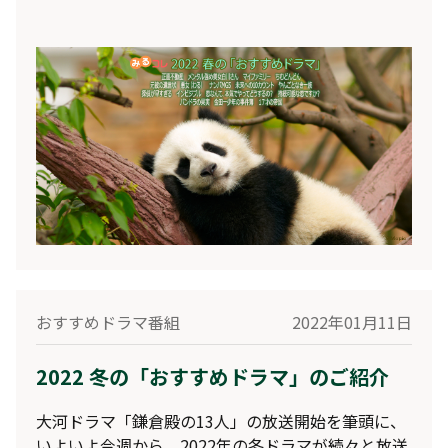
遺言状フジテレビ 4/11 (月) 21:00出演：綾瀬はる
か、大泉 洋、生田斗真、関水 渚、森 カンナ、笛木
優子要 潤、野間口 徹、佐戸井けん太、笹野高史、萬
田久子、浅野和之原作：『元彼の遺言状』新川帆立
（宝島社）
https://www.fujitv.co.jp/motokare/index.html
おすすめドラマ番組
2022年01月11日
2022 冬の「おすすめドラマ」のご紹介
大河ドラマ「鎌倉殿の13人」の放送開始を筆頭に、
いよいよ今週から、2022年の冬ドラマが続々と放送