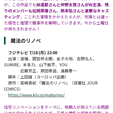
が、この作品でも
林遣都さんと仲野太賀さんがW主演、残
りのメンバーも松岡茉優さん、柄本佑さんと豪華なキャス
ティング
。こじれた事情をかかえた４人が、刑事とは違っ
た感性と推理で難事件を解明していきます。今から土曜日
が待ちきれません！
魔法のリノベ
フジテレビ 7/18 (月) 22:00
出演：波瑠、間宮祥太朗、金子大地、吉野北人、
SUMIRE、本多力、山下航平、YOU
近藤芳正、原田泰造、遠藤憲一
脚本：上田誠（ヨーロッパ企画）
原作：星崎真紀 『魔法のリノベ』（双葉社 JOUR
COMICS）
https://www.ktv.jp/mahorino/
住宅リノベーションをテーマに、依頼人が抱えている問題