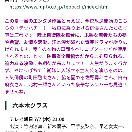
https://www.fujitv.co.jp/teppachi/index.html
この夏一番のエンタメ作品
と言えば、今夜放送開始のこち
らの「テッパチ」！ 戦車に乗り上げる俳優さんたちの写
真は圧巻です。
陸上自衛隊を舞台に、未熟な若者たちの夢
や希望、友情や恋愛、汗と涙が溢れた青春ドラマ
が繰り広
げられます。陸自の本物の車両やヘリコプターなどが使用
されるとのことで、
防衛省全面協力だからこそ見られる、
迫力ある映像
にも期待が高まります！ 人生がうまく行か
ず、やけっぱちで自衛隊に入隊する主人公を演じるのは、
人気俳優の町田啓太さん。脇を固める佐野勇斗さん、白石
麻衣さん、北村一輝さんといった豪華なメンバーも見逃せ
ませんね。
六本木クラス
テレビ朝日 7/7 (木) 21:00
出演：竹内涼真、新木優子、平手友梨奈、早乙女太一、