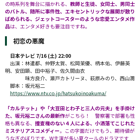
の時系列を舞台に描かれる、
教師と生徒、女同士、男同士
のバトル、随所に事件性、エキセントリックな展開が散り
ばめられる、ジェットコースターのような恋愛エンタメ作
品
は、エンタメ好きも要注目ですね。
初恋の悪魔
日本テレビ 7/16 (土) 22:00
出演：林遣都、仲野太賀、松岡茉優、柄本佑、伊藤英
明、安田顕、田中裕子、佐久間由衣
味方良介、瀬戸カトリーヌ、萩原みのり、西山潤
脚本：坂元裕二
https://www.ntv.co.jp/hatsukoinoakuma/
「カルテット」や「大豆田とわ子と三人の元夫」を手掛け
た、坂元裕二さんの最新作
がこちら！ 警察署で部署も性
格も異なる、
捜査権のない４人による、小洒落てこじれた
ミステリアスコメディー
。この字面だけでもう、期待値が
うなぎのぼりです。W主演が多い夏クールのドラマです