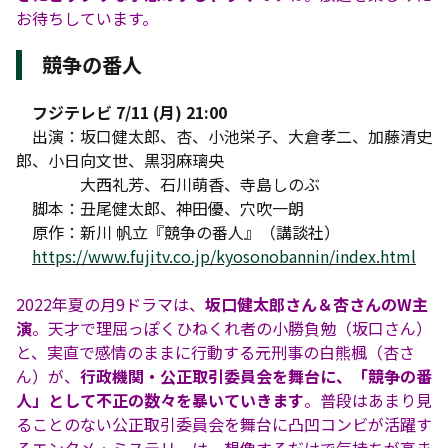
お待ちしています。
競争の番人
フジテレビ 7/11 (月) 21:00
出演：坂口健太郎、杏、小池栄子、大倉孝二、加藤清史
郎、小日向文世、黒羽麻璃央
大西礼芳、石川萌香、寺島しのぶ
脚本：丑尾健太郎、神田優、穴吹一朗
原作：新川 帆立『競争の番人』（講談社）
https://www.fujitv.co.jp/kyosonobannin/index.html
2022年夏の月9ドラマは、
坂口健太郎さん＆杏さんのW主
演
。天才で理屈っぽくひねくれ者の小勝負勉（坂口さん）
と、実直で感情のままに行動する元刑事の白熊楓（杏さ
ん）が、
行政機関・公正取引委員会を舞台に、「競争の番
人」として不正の数々を暴いていきます
。普段はあまり見
ることのない公正取引委員会を舞台に凸凹コンビが活躍す