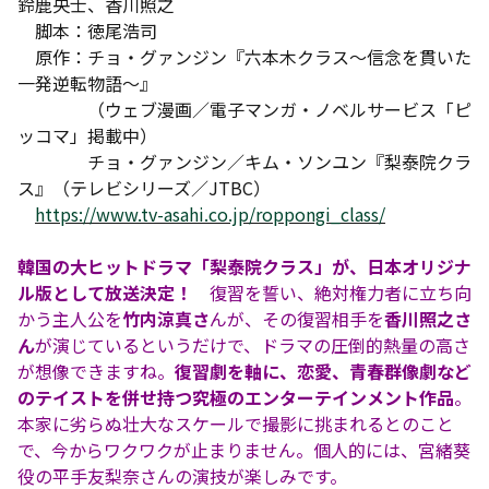
鈴鹿央士、香川照之
脚本：徳尾浩司
原作：チョ・グァンジン『六本木クラス～信念を貫いた
一発逆転物語～』
（ウェブ漫画／電子マンガ・ノベルサービス「ピ
ッコマ」掲載中）
チョ・グァンジン／キム・ソンユン『梨泰院クラ
ス』（テレビシリーズ／JTBC）
https://www.tv-asahi.co.jp/roppongi_class/
韓国の大ヒットドラマ「梨泰院クラス」が、日本オリジナ
ル版として放送決定！
復習を誓い、絶対権力者に立ち向
かう主人公を
竹内涼真さ
んが、その復習相手を
香川照之さ
ん
が演じているというだけで、ドラマの圧倒的熱量の高さ
が想像できますね。
復習劇を軸に、恋愛、青春群像劇など
のテイストを併せ持つ究極のエンターテインメント作品
。
本家に劣らぬ壮大なスケールで撮影に挑まれるとのこと
で、今からワクワクが止まりません。個人的には、宮緒葵
役の平手友梨奈さんの演技が楽しみです。