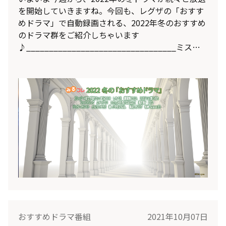
を開始していきますね。今回も、レグザの「おすす
めドラマ」で自動録画される、2022年冬のおすすめ
のドラマ群をご紹介しちゃいます
♪_________________________________ミステ
リと言う勿れフジテレビ 1/10 (月) 21:00出演：菅田
将暉、伊藤沙莉、尾上松也、白石麻衣、鈴木浩介、
筒井道隆、遠藤憲一原作：『ミステリと言う勿れ』
田村由美（小学館『月刊フラワーズ』連載中）
おすすめドラマ番組
2021年10月07日