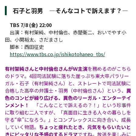
石子と羽男 ―そんなコトで訴えます？―
TBS 7/8 (金) 22:00
出演：有村架純、中村倫也、赤楚衛二、おいでやす小
田、小関裕太、さだまさし
脚本：西田征史
https://www.tbs.co.jp/ishikotohaneo_tbs/
有村架純さんと中村倫也さんがＷ主演
を務めるのがこちら
のドラマ。4回司法試験に落ちた崖っぷち東大卒パラリー
ガル・石子（有村架純さん）と、ストレートで司法試験に
合格した高卒の弁護士・羽男（中村倫也さん）という、
異
色のコンビが繰り広げる、異色のリーガル・エンターテイ
ンメント！
「こんなことで訴えるの？！」という珍事件
に取り組む二人ですが、「真面目に生きる人々の暮らしを
守る“傘”になろう。」とコンプレックスに向き合い、成長
していく物語。
ちょっと疲れたとき、元気をもらいたいと
きにピッタリな予感のするドラマ
ですね。放送を楽しみに