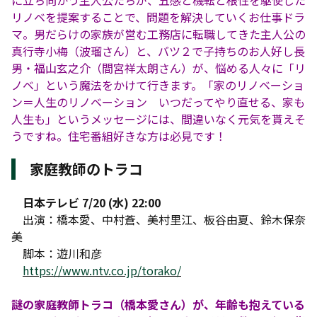
に立ち向かう主人公たちが、五感と機転と根性を駆使した
リノベを提案することで、問題を解決していくお仕事ドラ
マ。男だらけの家族が営む工務店に転職してきた主人公の
真行寺小梅（波瑠さん）と、バツ２で子持ちのお人好し長
男・福山玄之介（間宮祥太朗さん）が、悩める人々に「リ
ノベ」という魔法をかけて行きます。「家のリノベーショ
ン＝人生のリノベーション いつだってやり直せる、家も
人生も」というメッセージには、間違いなく元気を貰えそ
うですね。住宅番組好きな方は必見です！
家庭教師のトラコ
日本テレビ 7/20 (水) 22:00
出演：橋本愛、中村蒼、美村里江、板谷由夏、鈴木保奈
美
脚本：遊川和彦
https://www.ntv.co.jp/torako/
謎の家庭教師トラコ（橋本愛さん）が、年齢も抱えている