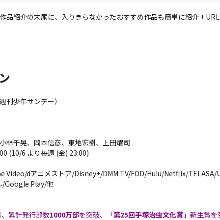
品紹介の末尾に、入りきらなかったおすすめ作品も簡単に紹介 + URL
ン
週刊少年サンデー）
小林千晃、岡本信彦、東地宏樹、上田燿司
 (10/6 より毎週 (金) 23:00)
 Video/dアニメストア/Disney+/DMM TV/FOD/Hulu/Netflix/TEL
ogle Play/他
賞、累計発行部数
1000万部
を突破、「
第25回手塚治虫文化賞
」新生賞を