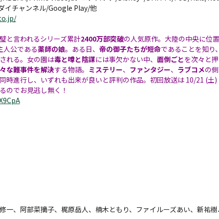
チャンネル/Google Play/他
o.jp/
璧と言われるシリーズ累計
2400万部突破
の人気原作。大陸の中央に位
主人公である
薬師の娘
。ある日、
帝の御子たちが短命
であることを知り
される。女の園は
毒と噂と陰謀
には事欠かない中、
面倒ごと
を次々と押
々な難事件を解決
する物語。
ミステリー
、
ファンタジー
、
ラブコメ
の側
同時進行し、いずれも出来が良いと評判の作品。初回放送は 10/21 (土) 25
るのでお見逃し無く！
OX9CpA
修一、阿部菜摘子、梶原岳人、楠木ともり、ファイルーズあい、新祐樹