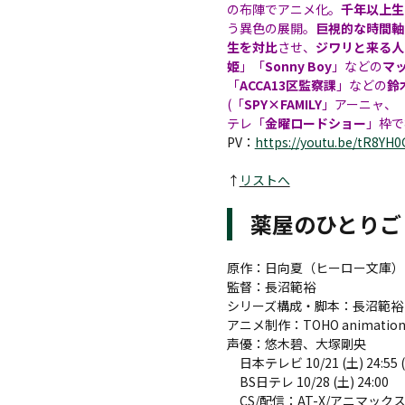
の布陣でアニメ化。
千年以上生
う異色の展開。
巨視的な時間軸
生を対比
させ、
ジワリと来る人
姫
」「
Sonny Boy
」などの
マ
「
ACCA13区監察課
」などの
鈴
(「
SPY×FAMILY
」アーニャ、
テレ「
金曜ロードショー
」枠で
PV：
https://youtu.be/tR8YH
↑
リストへ
薬屋のひとりご
原作：日向夏（ヒーロー文庫）
監督：長沼範裕
シリーズ構成・脚本：長沼範裕
アニメ制作：TOHO animation
声優：悠木碧、大塚剛央
日本テレビ 10/21 (土) 24:55
BS日テレ 10/28 (土) 24:00
CS/配信：AT-X/アニマックス/ABEM