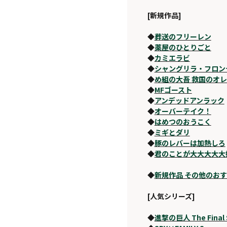
[新規作品]
◆
葬送のフリーレン
◆
薬屋のひとりごと
◆
カミエラビ
◆
シャングリラ・フロン
◆
め組の大吾 救国のオ
◆
MFゴースト
◆
アンデッドアンラック
◆
オーバーテイク！
◆
はめつのおうこく
◆
ミギとダリ
◆
豚のレバーは加熱しろ
◆
君のことが大大大大大
◆
新規作品 その他のお
[人気シリーズ]
◆
進撃の巨人 The Final