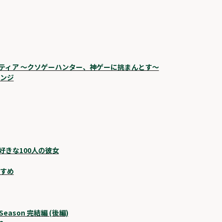
ティア 〜クソゲーハンター、神ゲーに挑まんとす〜
レンジ
好きな100人の彼女
すすめ
 Season 完結編 (後編)