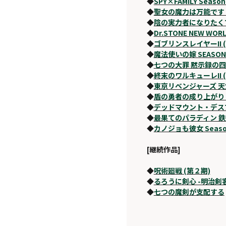
◆
SPY×FAMILY Season
◆
聖女の魔力は万能です S
◆
陰の実力者になりたくて！ 
◆
Dr.STONE NEW WO
◆
ゴブリンスレイヤーII 
◆
魔法使いの嫁 SEASON
◆
七つの大罪 黙示録の
◆
終末のワルキューレII 
◆
東京リベンジャーズ 天竺
◆
盾の勇者の成り上がり S
◆
デッドマウント・デスプ
◆
最果てのパラディン 鉄
◆
カノジョも彼女 Seaso
[継続作品]
◆
呪術廻戦 (第２期)
◆
るろうに剣心 -明治剣客
◆
七つの魔剣が支配する