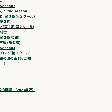
2
eason2
2nd season
RLD (第３期 第２クール)
(第２期)
2 (第２期 第２クール)
四騎士
(第２期 後編)
編 (第３期)
eason3
レイ (第２クール)
錆の山の王 (第２期)
n 2
浪漫譚-（2023年版）