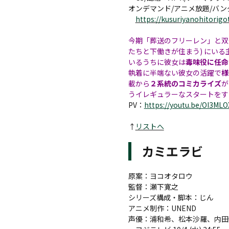
オンデマンド/アニメ放題/バンダイ
https://kusuriyanohitorigot
今期「葬送のフリーレン」と双
たちと下働きが住まう) にいる
いるうちに彼女は
毒味役に任命
執着に半端ない彼女の活躍で
様
載から
２系統のコミカライズ
が
うイレギュラーなスタートをす
PV：
https://youtu.be/OI3ML
↑
リストへ
カミエラビ
原案：ヨコオタロウ
監督：瀬下寛之
シリーズ構成・脚本：じん
アニメ制作：UNEND
声優：浦和希、松本沙羅、内田