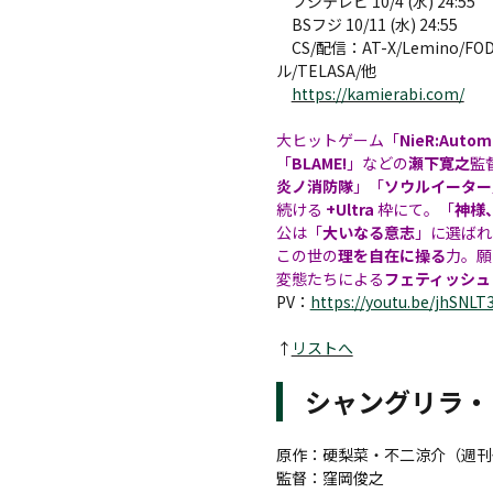
フジテレビ 10/4 (水) 24:55
BSフジ 10/11 (水) 24:55
CS/配信：AT-X/Lemino/FO
ル/TELASA/他
https://kamierabi.com/
大ヒットゲーム「
NieR:Autom
「
BLAME!
」などの
瀬下寛之
監
炎ノ消防隊
」「
ソウルイーター
続ける
+Ultra
枠にて。「
神様
公は「
大いなる意志
」に選ばれ
この世の
理を自在に操る
力。願
変態たちによる
フェティッシュ
PV：
https://youtu.be/jhSNLT
↑
リストへ
シャングリラ・
原作：硬梨菜・不二涼介（週刊
監督：窪岡俊之