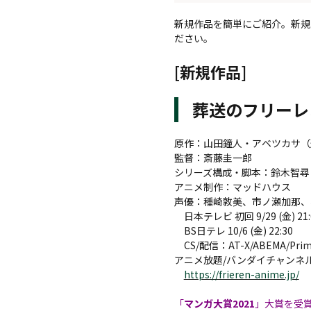
新規作品を簡単にご紹介。新規作
ださい。
[新規作品]
葬送のフリーレ
原作：山田鐘人・アベツカサ（
監督：斎藤圭一郎
シリーズ構成・脚本：鈴木智尋
アニメ制作：マッドハウス
声優：種崎敦美、市ノ瀬加那、
日本テレビ 初回 9/29 (金) 21:00
BS日テレ 10/6 (金) 22:30
CS/配信：AT-X/ABEMA/Prime
アニメ放題/バンダイチャンネル/Go
https://frieren-anime.jp/
「
マンガ大賞2021
」大賞を受