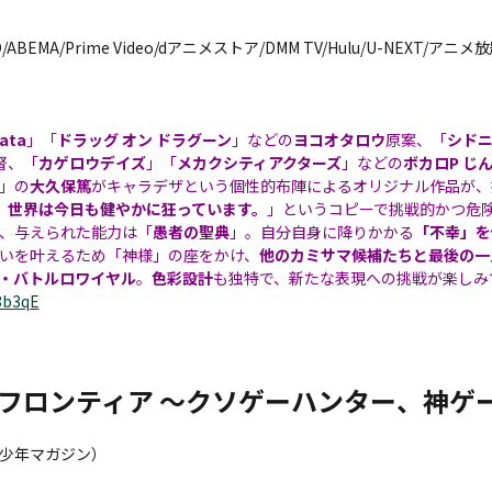
D/ABEMA/Prime Video/dアニメストア/DMM TV/Hulu/U-NEXT/
ata
」「
ドラッグ オン ドラグーン
」などの
ヨコオタロウ
原案、「
シド
督、「
カゲロウデイズ
」「
メカクシティアクターズ
」などの
ボカロP じ
」の
大久保篤
がキャラデザという個性的布陣によるオリジナル作品が、
、世界は今日も健やかに狂っています。
」というコピーで挑戦的かつ危
、与えられた能力は「
愚者の聖典
」。自分自身に降りかかる
「不幸」を
いを叶えるため「神様」の座をかけ、
他のカミサマ候補たちと最後の一
・バトルロワイヤル
。
色彩設計
も独特で、新たな表現への挑戦が楽しみ
3b3qE
フロンティア 〜クソゲーハンター、神ゲ
少年マガジン）