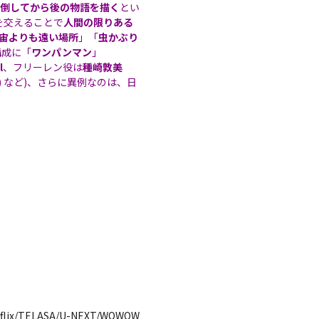
倒してから後の物語を描く
とい
を交えることで
人間の限りある
宙よりも遠い場所
」「
虫かぶり
構成に「
ワンパンマン
」
l
、フリーレン役は
種崎敦美
) など)、さらに異例なのは、日
lix/TELASA/U-NEXT/WOWOW