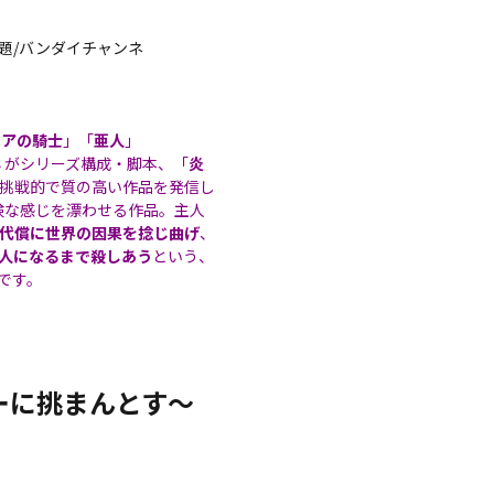
アニメ放題/バンダイチャンネ
ニアの騎士
」「
亜人
」
ん
がシリーズ構成・脚本、「
炎
挑戦的で質の高い作品を発信し
険な感じを漂わせる作品。主人
代償に世界の因果を捻じ曲げ
、
人になるまで殺しあう
という、
です。
ーに挑まんとす〜