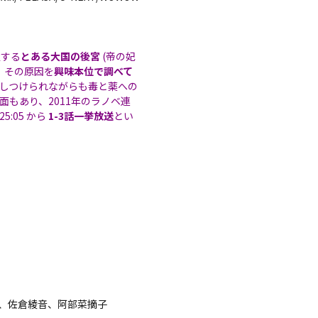
置する
とある大国の後宮
(帝の妃
、その原因を
興味本位で調べて
しつけられながらも毒と薬への
面もあり、2011年のラノベ連
:05 から
1-3話一挙放送
とい
、佐倉綾音、阿部菜摘子