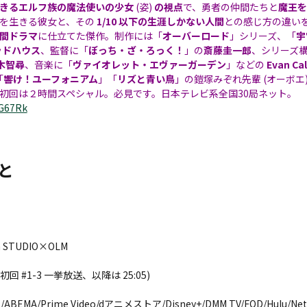
きるエルフ族の魔法使いの少女
(姿)
の視点
で、勇者の仲間たちと
魔王を
を生きる彼女と、その
1/10 以下の生涯しかない人間
との感じ方の違い
間ドラマ
に仕立てた傑作。制作には「
オーバーロード
」シリーズ、「
宇
ッドハウス
、監督に「
ぼっち・ざ・ろっく！
」の
斎藤圭一郎
、シリーズ
木智尋
、音楽に「
ヴァイオレット・エヴァーガーデン
」などの
Evan Cal
「
響け！ユーフォニアム
」「
リズと青い鳥
」の鎧塚みぞれ先輩 (オーボエ
初回は２時間スペシャル。必見です。日本テレビ系全国30局ネット。
0G67Rk
と
 STUDIO×OLM
 (初回 #1-3 一挙放送、以降は 25:05)
A/Prime Video/dアニメストア/Disney+/DMM TV/FOD/Hulu/Netf