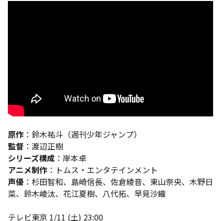
原作
：鈴木祐斗（週刊少年ジャンプ）
監督
：渡辺正樹
シリーズ構成
：岸本卓
アニメ制作
：トムス・エンタテインメント
声優
：杉田智和、島崎信長、佐倉綾音、東山奈央、木野日
菜、鈴木崚汰、花江夏樹、八代拓、早見沙織
テレビ東京 1/11 (土) 23:00