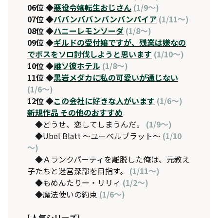
06位 ◆
悪役令嬢転生おじさん
(1/9～)
07位 ◆
ババンババンバンバンパイア
(1/11～)
08位 ◆
ハニーレモンソーダ
(1/8～)
09位 ◆
ギルドの受付嬢ですが、残業は嫌なの
でボスをソロ討伐しようと思います
(1/10～)
10位 ◆
誰ソ彼ホテル
(1/8～)
11位 ◆
黒岩メダカに私の可愛いが通じない
(1/6～)
12位 ◆
この会社に好きな人がいます
(1/6～)
新規作品 その他のおすすめ
◆どうせ、恋してしまうんだ。
(1/9～)
◆Ubel Blatt 〜ユーベルブラット〜
(1/10
～)
◆Ａランクパーティを離脱した俺は、元教え
子たちと迷宮深部を目指す。
(1/11～)
◆もめんたりー・リリィ
(1/2～)
◆魔法使いの約束
(1/6～)
[人気シリーズ]