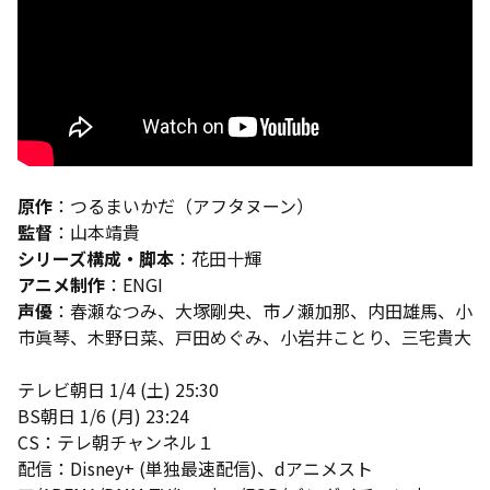
原作
：つるまいかだ（アフタヌーン）
監督
：山本靖貴
シリーズ構成・脚本
：花⽥⼗輝
アニメ制作
：ENGI
声優
：春瀬なつみ、大塚剛央、市ノ瀬加那、内田雄馬、小
市眞琴、木野日菜、戸田めぐみ、小岩井ことり、三宅貴大
テレビ朝日 1/4 (土) 25:30
BS朝日 1/6 (月) 23:24
CS：テレ朝チャンネル１
配信：Disney+ (単独最速配信)、dアニメスト