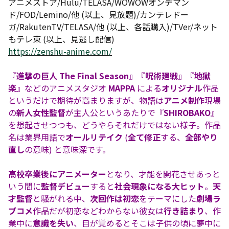
アニメストア/Hulu/TELASA/WOWOWオンデマン
ド/FOD/Lemino/他 (以上、見放題)/カンテレドー
ガ/RakutenTV/TELASA/他 (以上、各話購入)/TVer/ネット
もテレ東 (以上、見逃し配信)
https://zenshu-anime.com/
『
進撃の巨人 The Final Season
』『
呪術廻戦
』『
地獄
楽
』などのアニメスタジオ
MAPPA
による
オリジナル
作品
というだけで期待が高まりますが、物語は
アニメ制作
現場
の
新人女性監督
が主人公というあたりで『
SHIROBAKO
』
を想起させつつも、どうやらそれだけではない様子。作品
名は業界用語で
オールリテイク
(
全て修正
する、
全部やり
直し
の意味) と意味深です。
高校卒業後にアニメーター
となり、才能を開花させあっと
いう間に
監督デビュー
すると
社会現象になる大ヒット
。
天
才監督
と騒がれる中、
次回作は初恋
をテーマにした
劇場ラ
ブコメ
作品だが初恋などわからない彼女は
行き詰まり
、作
業中に
意識を失い
、目が覚めるとそこは子供の頃に夢中に