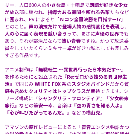
リー
。人口600人の
小さな島
・十鳴島で
朗読が好きな少女
が放送部に誘われ、
指導力ある顧問
や
頼れる先輩
たちなど
に囲まれ、PV によると「
Ｎコン全国決勝を目指すー!?
」
とのこと。
声の演技だけで登場人物の感情変化を表現
し、
人の心に届く表現を競い合う
って、まさに
声優の世界
でも
あり、それが部活だなんて
熱い青春
ですね。かつて放送委
員をしていたくらいミキサー卓が好きな私としても楽しみ
すぎる作品です。
アニメ制作は『
無職転生 〜異世界行ったら本気だす〜
』
を作るためにと設立された『
Re:ゼロから始める異世界生
活
』で同じみ
WHITE FOX
系の
スタジオバインド
だから
質
感も含めたクォリティはトップクラス
が期待できます。シ
リーズ構成に『
シャングリラ・フロンティア
』『
少女終末
旅行
』などの
筆安一幸
、音楽は『
空の青さを知る人よ
』
『
心が叫びたがってるんだ。
』などの
横山克
。
アマゾンの原作レビューによると「青春エンタメ物語かつ