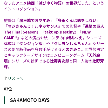
なった
アニメ映画『滅びゆく物語』の世界
だった、という
イントロダクション。
監督は『
魔王城でおやすみ
』『
多田くんは恋をしない
』
『
マジきゅんっ！ルネッサンス
』での監督や『
進撃の巨人
The Final Season
』『
takt op.Destiny
』『
NEW
GAME!!
』などの演出や絵コンテの
山﨑みつえ
。シリーズ
構成は『
ダンジョン飯
』や『
クレヨンしんちゃん
』シリー
ズの劇場版作品を多数手がける
うえのきみこ
。世界観設定
とキャラクターデザインはコンピュータゲーム『
天外魔
境
』シリーズの絵師である
辻野寅次郎
と同一人物の
辻野芳
輝
。
↑
リストへ
03位
SAKAMOTO DAYS