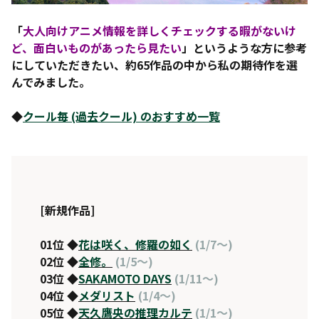
「
大人向けアニメ情報を詳しくチェックする暇がないけ
ど、面白いものがあったら見たい
」というような方に参考
にしていただきたい、約65作品の中から私の期待作を選
んでみました。
◆
クール毎 (過去クール) のおすすめ一覧
[新規作品]
01位 ◆
花は咲く、修羅の如く
(1/7～)
02位 ◆
全修。
(1/5～)
03位 ◆
SAKAMOTO DAYS
(1/11～)
04位 ◆
メダリスト
(1/4～)
05位 ◆
天久鷹央の推理カルテ
(1/1～)