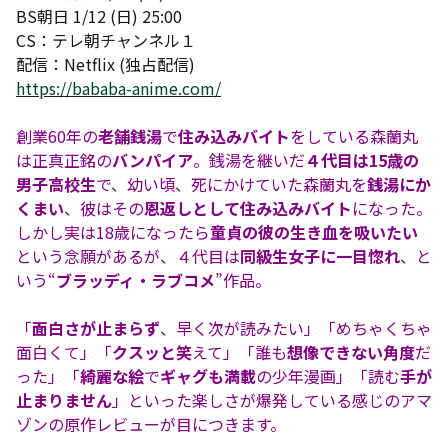
BS朝日 1/12 (日) 25:00
CS：テレ朝チャンネル１
配信：Netflix (独占配信)
https://bababa-anime.com/
創業60年の
老舗銭湯
で
住み込みバイト
をしている森蘭丸
は正真正銘の
バンパイア
。銭湯を継いだ
４代目は15歳の
男子高校生
で、幼い頃、死にかけていた森蘭丸を
銭湯にか
くまい
、彼はその
恩返しとして住み込みバイト
になった。
しかし実は18歳になったら
童貞の彼の生き血を吸いたい
という念願があるが、４代目は
同級生女子に一目惚れ
、と
いう“
ブラッディ・ラブコメ
”作品。
「
面白さが止まらず
、早く次が読みたい」「めちゃくちゃ
面白くて」「
クスッと笑
えて」「誰も
想像できない角度
だ
った」
「
綺麗な絵
で
ギャグも満載
の少年漫画」「読む
手が
止まりません
」といった楽しさが爆発している感じのアマ
ゾンの原作レビューが目につきます。