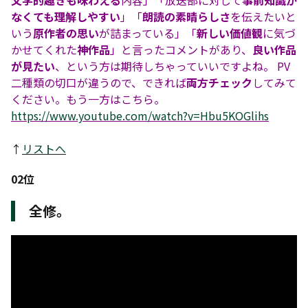
文学的趣きも味わえる
内容」「放送部に対して
事前知識が
なくても理解しやすい
」「
朗読の素晴らしさ
を伝えたいと
いう
原作者の思い
が詰まっている」「
新しい価値観
に気づ
かせてくれた
神作品
」と言ったコメントがあり、
良い作品
が見たい
、という方は期待しちゃっていいですよね。 PV
二種類の切口が違うので、できれば
両方チェック
してみて
ください。もう一方はこちら。
https://www.youtube.com/watch?v=Hbu5KOGlihs
↑
リストへ
02位
全修。