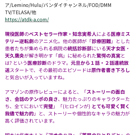
ア/Lemino/Hulu/バンダイチャンネル/FOD/DMM
TV/TELASA/他
https://atdk-a.com/
現役医師
の
ベストセラー作家・知念実希人
による
医療ミス
テリー逆転劇
のアニメ化。他の医師が「
診療困難
」とした
患者たちが集められる病院の
統括診断部
にいる
天才女医
・
天久鷹央
が解き明かす「病」に秘められた
驚愕の真実
と
は? という
医療診断
のドラマ。
元旦から１話・２話連続放
送
スタートで、その最初のエピソードは
原作者書き下ろし
と気合いが入っていますね。
アマゾンの原作レビューによると、「
ストーリーの面白
さ
、
会話のテンポの良さ
、魅力たっぷりのキャラクターた
ち、全てにおいて
完璧
」「(ヒロインが)
とても可愛く賢く
我儘で魅力的
」と、ストーリーや個性的なキャラの魅力が
高く評価されています。