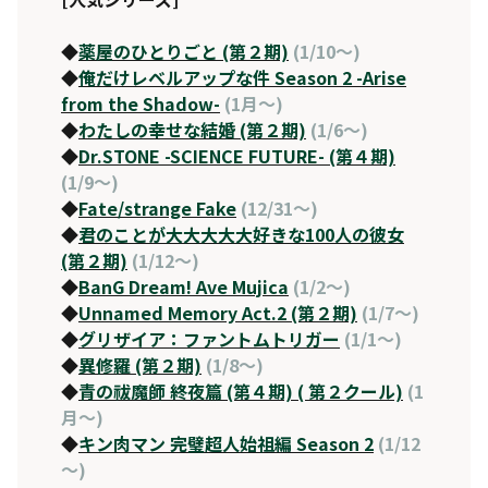
◆
薬屋のひとりごと (第２期)
(1/10～)
◆
俺だけレベルアップな件 Season 2 -Arise
from the Shadow-
(1月～)
◆
わたしの幸せな結婚 (第２期)
(1/6～)
◆
Dr.STONE -SCIENCE FUTURE- (第４期)
(1/9～)
◆
Fate/strange Fake
(12/31～)
◆
君のことが大大大大大好きな100人の彼女
(第２期)
(1/12～)
◆
BanG Dream! Ave Mujica
(1/2～)
◆
Unnamed Memory Act.2 (第２期)
(1/7～)
◆
グリザイア：ファントムトリガー
(1/1～)
◆
異修羅 (第２期)
(1/8～)
◆
青の祓魔師 終夜篇 (第４期) ( 第２クール)
(1
月～)
◆
キン肉マン 完璧超人始祖編 Season 2
(1/12
～)