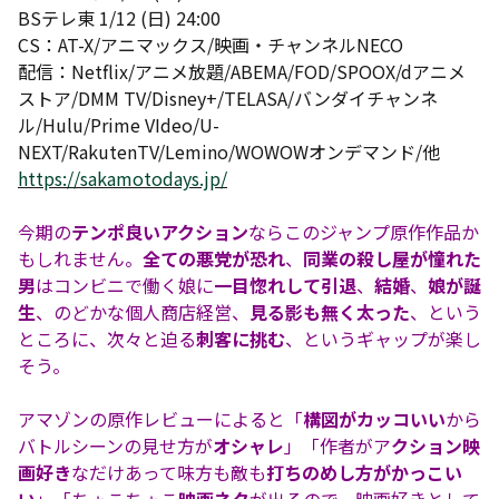
BSテレ東 1/12 (日) 24:00
CS：AT-X/アニマックス/映画・チャンネルNECO
配信：Netflix/アニメ放題/ABEMA/FOD/SPOOX/dアニメ
ストア/DMM TV/Disney+/TELASA/バンダイチャンネ
ル/Hulu/Prime VIdeo/U-
NEXT/RakutenTV/Lemino/WOWOWオンデマンド/他
https://sakamotodays.jp/
今期の
テンポ良いアクション
ならこのジャンプ原作作品か
もしれません。
全ての悪党が恐れ
、
同業の殺し屋が憧れた
男
はコンビニで働く娘に
一目惚れして引退
、
結婚
、
娘が誕
生
、のどかな個人商店経営、
見る影も無く太った
、という
ところに、次々と迫る
刺客に挑む
、というギャップが楽し
そう。
アマゾンの原作レビューによると「
構図がカッコいい
から
バトルシーンの見せ方が
オシャレ
」「作者がア
クション映
画好き
なだけあって味方も敵も
打ちのめし方がかっこい