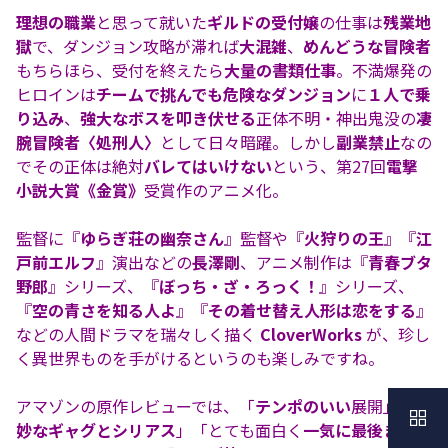
理想の職業
と思って就いた
ギルドの受付嬢
の仕事は
残業地
獄
で、ダンジョン攻略が滞れば
大混雑
、
めんどうな冒険者
もちらほら、受付を終えたら
大量の書類仕事
。不満爆発の
ヒロインは
チームで挑んでも危険なダンジョン
に
１人で乗
り込み
、
強大なボスを叩き伏せる
正体不明・神出鬼没の
凄
腕冒険者〈処刑人〉
として日々暗躍。しかし
副業禁止
なの
でその正体は絶対
バレてはいけない
という、第27回
電撃
小説大賞《金賞》
受賞作のアニメ化。
監督に『
ゆらぎ荘の幽奈さん
』監督や『
火狩りの王
』『
江
戸前エルフ
』演出などの
長澤剛
、アニメ制作は『
青春ブタ
野郎
』シリーズ、『
ぼっち・ざ・ろっく！
』シリーズ、
『
空の青さを知る人よ
』『
その着せ替え人形は恋をする
』
などの人間ドラマを瑞々しく描く
CloverWorks
が、珍し
く異世界ものを手がけるというのも楽しみですね。
アマゾンの原作レビューでは、「
テンポのいい
展開」「
絶
妙なギャグとシリアス
」「とても面白く
一気に最後まで
読