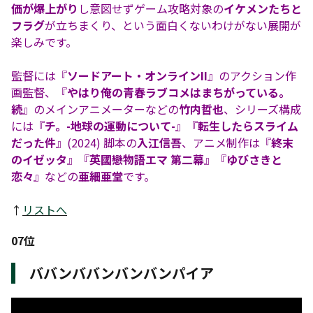
価が爆上がり
し意図せずゲーム攻略対象の
イケメンたちと
フラグ
が立ちまくり、という面白くないわけがない展開が
楽しみです。
監督には『
ソードアート・オンラインII
』のアクション作
画監督、『
やはり俺の青春ラブコメはまちがっている。
続
』のメインアニメーターなどの
竹内哲也
、シリーズ構成
には『
チ。-地球の運動について-
』『
転生したらスライム
だった件
』(2024) 脚本の
入江信吾
、アニメ制作は『
終末
のイゼッタ
』『
英國戀物語エマ 第二幕
』『
ゆびさきと
恋々
』などの
亜細亜堂
です。
↑
リストへ
07位
ババンババンバンバンパイア