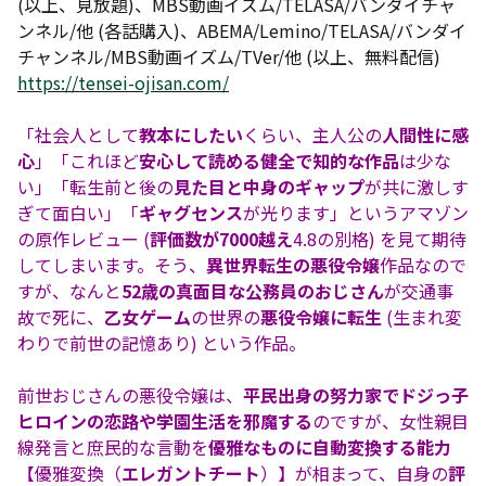
(以上、見放題)、MBS動画イズム/TELASA/バンダイチャ
ンネル/他 (各話購入)、ABEMA/Lemino/TELASA/バンダイ
チャンネル/MBS動画イズム/TVer/他 (以上、無料配信)
https://tensei-ojisan.com/
「社会人として
教本にしたい
くらい、主人公の
人間性に感
心
」「これほど
安心して読める健全で知的な作品
は少な
い」「転生前と後の
見た目と中身のギャップ
が共に激しす
ぎて面白い」「
ギャグセンス
が光ります」というアマゾン
の原作レビュー (
評価数が7000越え
4.8の別格) を見て期待
してしまいます。そう、
異世界転生の悪役令嬢
作品なので
すが、なんと
52歳の真面目な公務員のおじさん
が交通事
故で死に、
乙女ゲーム
の世界の
悪役令嬢に転生
(生まれ変
わりで前世の記憶あり) という作品。
前世おじさんの悪役令嬢は、
平民出身の努力家でドジっ子
ヒロインの恋路や学園生活を邪魔する
のですが、女性親目
線発言と庶民的な言動を
優雅なものに自動変換する能力
【優雅変換（
エレガントチート
）】が相まって、自身の
評