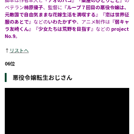
脚本は作者本人と『
アオのハコ
』『
薬屋のひとりごと
』の
ベテラン
柿原優子
、監督に『
ループ７回目の悪役令嬢は、
元敵国で自由気ままな花嫁生活を満喫する
』『
恋は世界征
服のあとで
』などの
いわたかずや
、アニメ制作は『
弱キャ
ラ友崎くん
』『
少女たちは荒野を目指す
』などの
project
No.9
。
↑
リストへ
06位
悪役令嬢転生おじさん