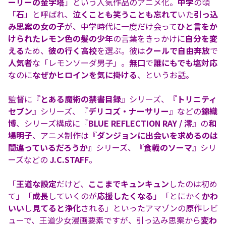
ーリーの金字塔
」という人気作品のアニメ化。
中学
の頃
「
石
」と呼ばれ、
泣くことも笑うことも忘れて
いた
引っ込
み思案の女の子
が、中学時代に一度だけ会って
ひと言をか
けられたレモン色の髪の少年
の言葉をきっかけに
自分を変
える
ため、
彼の行く高校
を選ぶ。彼は
クールで自由奔放
で
人気者
な「レモンソーダ男子」。
無口
で
誰にもでも塩対応
なのに
なぜかヒロインを気に掛ける
、というお話。
監督に『
とある魔術の禁書目録
』シリーズ、『
トリニティ
セブン
』シリーズ、『
デリコズ・ナーサリー
』などの
錦織
博
、シリーズ構成に『
BLUE REFLECTION RAY / 澪
』の
和
場明子
、アニメ制作は『
ダンジョンに出会いを求めるのは
間違っているだろうか
』シリーズ、『
食戟のソーマ
』シリ
ーズなどの
J.C.STAFF
。
「
王道な設定
だけど、
ここまでキュンキュン
したのは初め
て」「
成長
していくのが
応援したくなる
」「とにかく
かわ
いい
し
見てると浄化
される」といったアマゾンの原作レビ
ューで、王道少女漫画要素ですが、引っ込み思案から
変わ