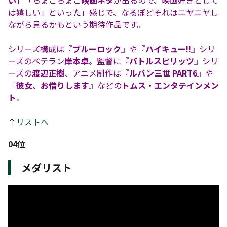
い
」「ちょこちょこ
映画ネタ
が出るので、映画好きとして
は嬉しい」といった」感じで、なるぼどそれはニヤニヤし
ながら見るかもという期待作品です。
シリーズ構成は『
ブルーロック
』や『
ハイキュー!!
』シリ
ーズのベテラン
岸本卓
。監督に『
バトルスピリッツ
』シリ
ーズの
渡辺正樹
、アニメ制作は『
ルパン三世 PART6
』や
『
彼女、お借りします
』などの
トムス・エンタテインメン
ト
。
↑
リストへ
04位
メダリスト