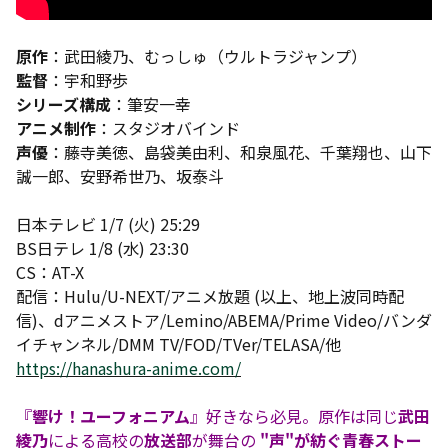
原作
：武田綾乃、むっしゅ（ウルトラジャンプ）
監督
：宇和野歩
シリーズ構成
：筆安一幸
アニメ制作
：スタジオバインド
声優
：藤寺美徳、島袋美由利、和泉風花、千葉翔也、山下
誠一郎、安野希世乃、坂泰斗
日本テレビ 1/7 (火) 25:29
BS日テレ 1/8 (水) 23:30
CS：AT-X
配信：Hulu/U-NEXT/アニメ放題 (以上、地上波同時配
信)、dアニメストア/Lemino/ABEMA/Prime Video/バンダ
イチャンネル/DMM TV/FOD/TVer/TELASA/他
https://hanashura-anime.com/
『
響け！ユーフォニアム
』好きなら必見。原作は同じ
武田
綾乃
による高校の
放送部
が舞台の
"声"が紡ぐ青春ストー