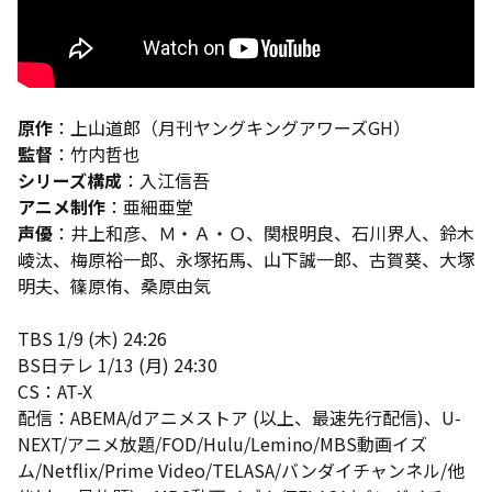
原作
：上山道郎（月刊ヤングキングアワーズGH）
監督
：竹内哲也
シリーズ構成
：入江信吾
アニメ制作
：亜細亜堂
声優
：井上和彦、Ｍ・Ａ・Ｏ、関根明良、石川界人、鈴木
崚汰、梅原裕一郎、永塚拓馬、山下誠一郎、古賀葵、大塚
明夫、篠原侑、桑原由気
TBS 1/9 (木) 24:26
BS日テレ 1/13 (月) 24:30
CS：AT-X
配信：ABEMA/dアニメストア (以上、最速先行配信)、U-
NEXT/アニメ放題/FOD/Hulu/Lemino/MBS動画イズ
ム/Netflix/Prime Video/TELASA/バンダイチャンネル/他