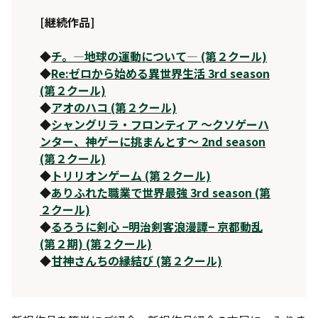
[継続作品]
◆
チ。―地球の運動について― (第２クール)
◆
Re:ゼロから始める異世界生活 3rd season
(第２クール)
◆
アオのハコ (第２クール)
◆
シャングリラ・フロンティア 〜クソゲーハ
ンター、神ゲーに挑まんとす〜 2nd season
(第２クール)
◆
トリリオンゲーム (第２クール)
◆
ありふれた職業で世界最強 3rd season (第
２クール)
◆
るろうに剣心 −明治剣客浪漫譚− 京都動乱
(第２期) (第２クール)
◆
甘神さんちの縁結び (第２クール)