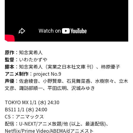
原作
：知念実希人
監督
：いわたかずや
脚本
：知念実希人（実業之日本社文庫 刊）、柿原優子
アニメ制作
：project No.9
声優
：佐倉綾音、小野賢章、石見舞菜香、水樹奈々、立木
文彦、諏訪部順一、平田広明、沢城みゆき
TOKYO MX 1/1 (水) 24:30
BS11 1/1 (水) 24:00
CS：アニマックス
配信：U-NEXT/アニメ放題/他 (以上、最速配信)、
Netflix/Prime Video/ABEMA/dアニメスト