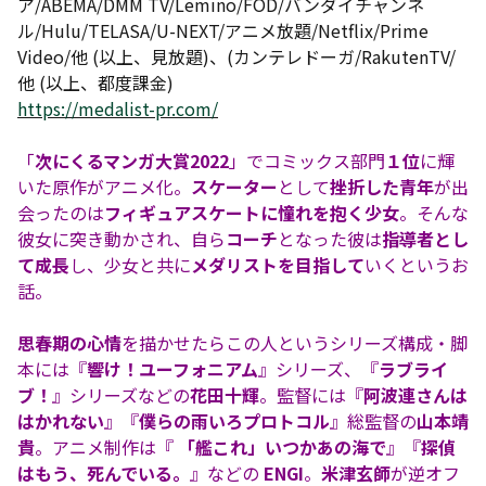
ア/ABEMA/DMM TV/Lemino/FOD/バンダイチャンネ
ル/Hulu/TELASA/U-NEXT/アニメ放題/Netflix/Prime
Video/他 (以上、見放題)、(カンテレドーガ/RakutenTV/
他 (以上、都度課金)
https://medalist-pr.com/
「
次にくるマンガ大賞2022
」でコミックス部門
１位
に輝
いた原作がアニメ化。
スケーター
として
挫折した青年
が出
会ったのは
フィギュアスケートに憧れを抱く少女
。そんな
彼女に突き動かされ、自ら
コーチ
となった彼は
指導者とし
て成長
し、少女と共に
メダリストを目指して
いくというお
話。
思春期の心情
を描かせたらこの人というシリーズ構成・脚
本には『
響け！ユーフォニアム
』シリーズ、『
ラブライ
ブ！
』シリーズなどの
花田十輝
。監督には『
阿波連さんは
はかれない
』『
僕らの雨いろプロトコル
』総監督の
山本靖
貴
。アニメ制作は『
「艦これ」いつかあの海で
』『
探偵
はもう、死んでいる。
』などの
ENGI
。
米津玄師
が逆オフ