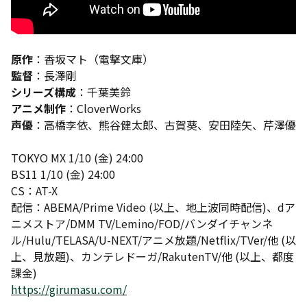
原作
：香坂マト（電撃文庫）
監督
：長澤剛
シリーズ構成
：千葉美鈴
アニメ制作
：CloverWorks
声優
：高橋李依、熊谷健太郎、古賀葵、安田陸矢、芹澤優
TOKYO MX 1/10 (金) 24:00
BS11 1/10 (金) 24:00
CS：AT-X
配信：ABEMA/Prime Video (以上、地上波同時配信)、dア
ニメストア/DMM TV/Lemino/FOD/バンダイチャンネ
ル/Hulu/TELASA/U-NEXT/アニメ放題/Netflix/TVer/他 (以
上、見放題)、カンテレドーガ/RakutenTV/他 (以上、都度
課金)
https://girumasu.com/