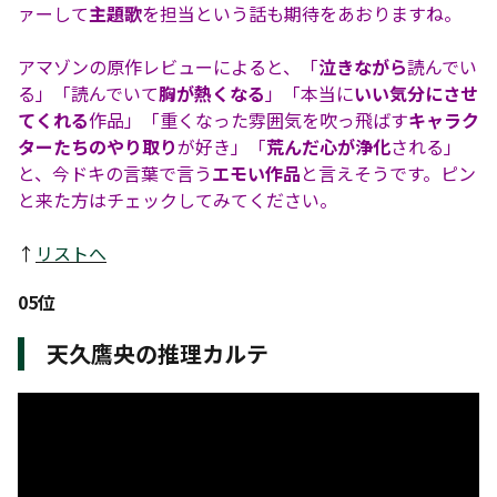
ァーして
主題歌
を担当という話も期待をあおりますね。
アマゾンの原作レビューによると、「
泣きながら
読んでい
る」「読んでいて
胸が熱くなる
」「本当に
いい気分にさせ
てくれる
作品」「重くなった雰囲気を吹っ飛ばす
キャラク
ターたちのやり取り
が好き」「
荒んだ心が浄化
される」
と、今ドキの言葉で言う
エモい作品
と言えそうです。ピン
と来た方はチェックしてみてください。
↑
リストへ
05位
天久鷹央の推理カルテ