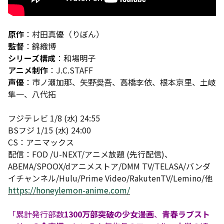
原作
：村田真優（りぼん）
監督
：錦織博
シリーズ構成
：和場明子
アニメ制作
：J.C.STAFF
声優
：市ノ瀬加那、矢野奨吾、高橋李依、根本京里、土岐
隼一、八代拓
フジテレビ 1/8 (水) 24:55
BSフジ 1/15 (水) 24:00
CS：アニマックス
配信：FOD /U-NEXT/アニメ放題 (先行配信)、
ABEMA/SPOOX/dアニメストア/DMM TV/TELASA/バンダ
イチャンネル/Hulu/Prime Video/RakutenTV/Lemino/他
https://honeylemon-anime.com/
「累計発行部数
1300万部突破の少女漫画
、
青春ラブスト