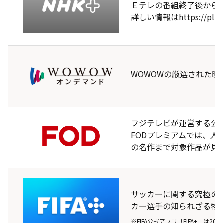
Ｅテレの番組終了後から
詳しい情報は
https://plus
WOWOWの厳選された
フジテレビが運営する公
FODプレミアムでは、人
の名作まで対象作品が見
サッカーに関する究極の
カー選手の知られざる物語
※FIFA公式アプリ「FIFA+」は2