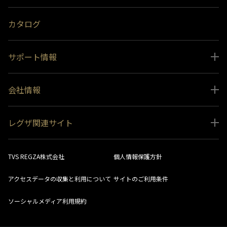
おすすめ番組
カタログ
サポート情報
取扱説明書ダウンロード
会社情報
インフォメーション 一覧
ニュース
よくあるご質問 (FAQ）
レグザ関連サイト
会社概要
お問い合わせ
レグザ オンラインストア
会社メッセージ
生産終了商品一覧
TVS REGZA株式会社
個人情報保護方針
レグザ メンバーズ
事業所一覧
ソフトウェアダウンロード情報
アクセスデータの収集と利用について
サイトのご利用条件
法人向けサイト
環境配慮の取り組み
レグザリンク総合ナビ
ソーシャルメディア利用規約
視聴分析サービス
SDGs
お客様登録