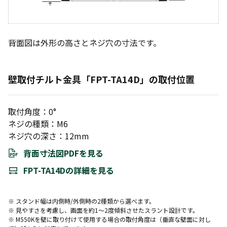
背面図は外形の高さとネジ穴の寸法です。
壁取付チルト金具「FPT-TA14D」の取付位置
取付角度：0°
ネジの種類：M6
ネジ穴の深さ：12mm
背面寸法図PDFを見る
FPT-TA14Dの詳細を見る
※ スタンド幅は内側時/外側時の2種類から選べます。
※ 見やすさを考慮し、画面を約1～2度傾斜させたスラント設計です。
※ M550Kを壁に取り付けて使用する場合の取付角度は（垂直な壁面に対し