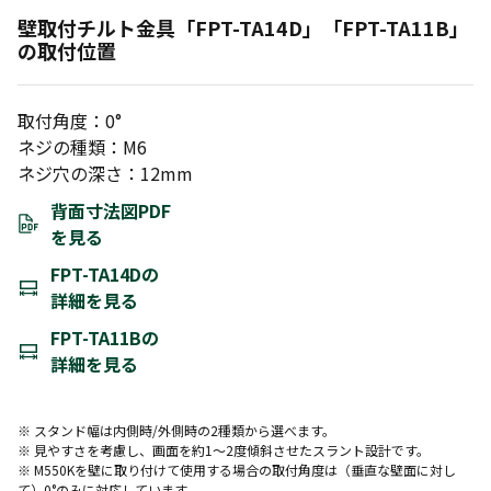
壁取付チルト金具「FPT-TA14D」「FPT-TA11B」
の取付位置
取付角度：0°
ネジの種類：M6
ネジ穴の深さ：12mm
背面寸法図PDF
を見る
FPT-TA14Dの
詳細を見る
FPT-TA11Bの
詳細を見る
※ スタンド幅は内側時/外側時の2種類から選べます。
※ 見やすさを考慮し、画面を約1～2度傾斜させたスラント設計です。
※ M550Kを壁に取り付けて使用する場合の取付角度は（垂直な壁面に対し
て）0°のみに対応しています。