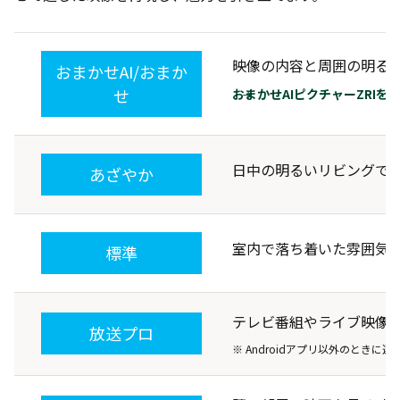
映像の内容と周囲の明る
おまかせAI/おまか
せ
おまかせAIピクチャーZRⅠを
日中の明るいリビングで
あざやか
室内で落ち着いた雰囲気
標準
テレビ番組やライブ映像
放送プロ
※ Androidアプリ以外のときに