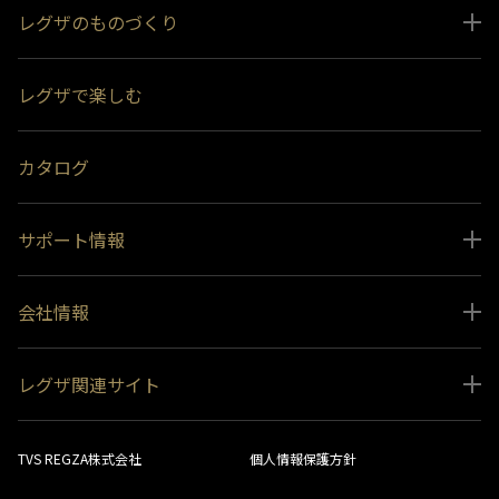
レグザのものづくり
スペシャルコンテンツ
レグザで楽しむ
受賞履歴
おすすめ番組
カタログ
サポート情報
取扱説明書ダウンロード
会社情報
インフォメーション 一覧
ニュース
よくあるご質問 (FAQ）
レグザ関連サイト
会社概要
お問い合わせ
レグザ オンラインストア
会社メッセージ
生産終了商品一覧
TVS REGZA株式会社
個人情報保護方針
レグザ メンバーズ
事業所一覧