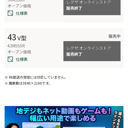
レグザ オンラインストア
オープン価格
販売終了
仕様表
43
販売中
V型
43M550R
レグザ オンラインストア
オープン価格
販売終了
仕様表
※ 8K放送の受信には対応していません。
※ 画素数は3840×2160です。