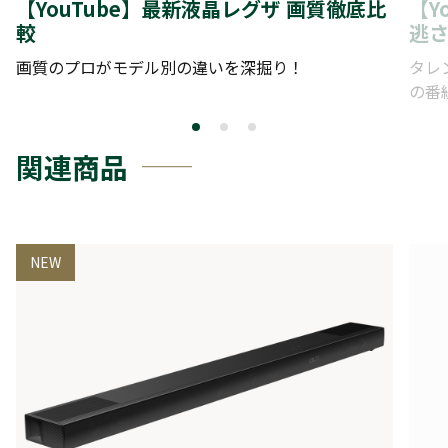
【YouTube】最新液晶レグザ 画質徹底比
【Y
較
逃
画質のプロがモデル別の違いを深掘り！
タレ
の番
関連商品
NEW