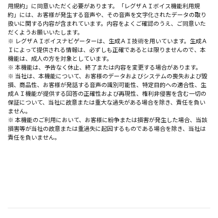
用規約」に同意いただく必要があります。「レグザＡＩボイス機能利用規
約」には、お客様が発生する音声や、その音声を文字化されたデータの取り
扱いに関する内容が含まれています。内容をよくご確認のうえ、ご同意いた
だくようお願いいたします。
※ レグザＡＩボイスナビゲーターは、生成ＡＩ技術を用いています。生成Ａ
Ｉによって提供される情報は、必ずしも正確であるとは限りませんので、本
機能は、成人の方を対象としています。
※ 本機能は、予告なく休止、終了または内容を変更する場合があります。
※ 当社は、本機能について、お客様のデータおよびシステムの喪失および毀
損、商品性、お客様が発話する音声の識別可能性、特定目的ヘの適合性、生
成ＡＩ機能が提供する回答の正確性および再現性、権利非侵害を含む一切の
保証について、当社に故意または重大な過失がある場合を除き、責任を負い
ません。
※ 本機能のご利用において、お客様に紛争または損害が発生した場合、当該
損害等が当社の故意または重過失に起因するものである場合を除き、当社は
責任を負いません。