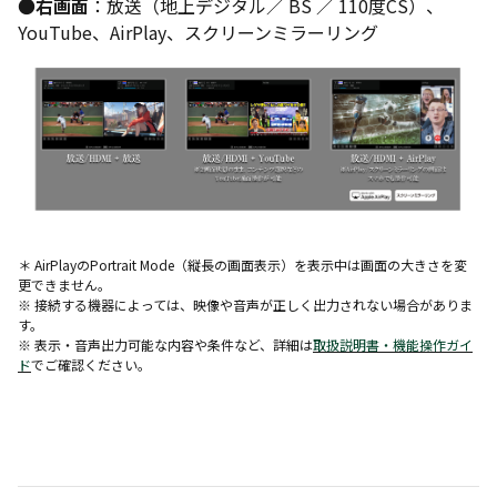
●
右画面
：放送（地上デジタル／ BS ／ 110度CS）、
YouTube、AirPlay、スクリーンミラーリング
＊ AirPlayのPortrait Mode（縦長の画面表示）を表示中は画面の大きさを変
更できません。
※ 接続する機器によっては、映像や音声が正しく出力されない場合がありま
す。
※ 表示・音声出力可能な内容や条件など、詳細は
取扱説明書・機能操作ガイ
ド
でご確認ください。