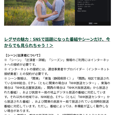
レグザの魅力：SNSで話題になった番組やシーンだけ、今
からでも見られちゃう！
＞
【シーン/出演者について】
※ 「シーン」「出演者・詳細」「シーズン」情報のご利用にはインターネッ
トへの接続が必要です。
※ インターネットの接続には、通信事業者やプロバイダー（インターネット
接続業者）との契約が必要です。
※ シーン情報は、「関東」「東海（静岡県除く）」「関西」地区で放送され
ているNHK総合、Eテレ（ともに関東の場合は「NHK放送センター」、東海の
場合は「NHK名古屋放送局」、関西の場合は「NHK大阪放送局」から放送さ
れた番組）、および民放キー局の地上デジタル放送の番組に対応していま
す。それ以外の地域では、NHK総合、Eテレ（ともに「NHK放送センター」か
ら放送された番組）、および関東の民放キー局で放送されている同時刻放送
番組に対応しています。ただし、番組によっては、本機能が正しく動作しな
い場合があります。