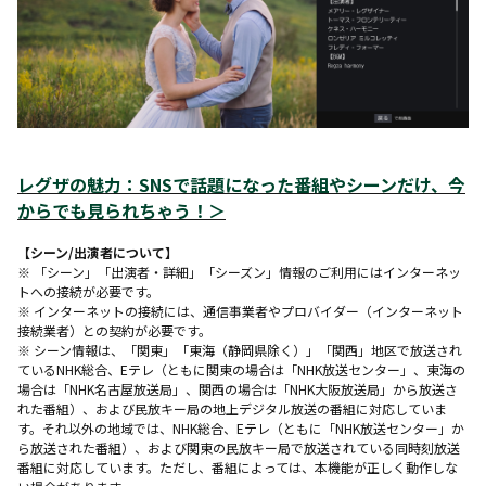
レグザの魅力：SNSで話題になった番組やシーンだけ、今
からでも見られちゃう！
＞
【シーン/出演者について】
※ 「シーン」「出演者・詳細」「シーズン」情報のご利用にはインターネッ
トへの接続が必要です。
※ インターネットの接続には、通信事業者やプロバイダー（インターネット
接続業者）との契約が必要です。
※ シーン情報は、「関東」「東海（静岡県除く）」「関西」地区で放送され
ているNHK総合、Eテレ（ともに関東の場合は「NHK放送センター」、東海の
場合は「NHK名古屋放送局」、関西の場合は「NHK大阪放送局」から放送さ
れた番組）、および民放キー局の地上デジタル放送の番組に対応していま
す。それ以外の地域では、NHK総合、Eテレ（ともに「NHK放送センター」か
ら放送された番組）、および関東の民放キー局で放送されている同時刻放送
番組に対応しています。ただし、番組によっては、本機能が正しく動作しな