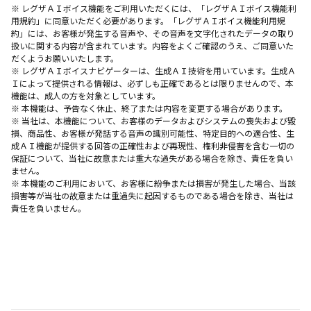
※ レグザＡＩボイス機能をご利用いただくには、「レグザＡＩボイス機能利
用規約」に同意いただく必要があります。「レグザＡＩボイス機能利用規
約」には、お客様が発生する音声や、その音声を文字化されたデータの取り
扱いに関する内容が含まれています。内容をよくご確認のうえ、ご同意いた
だくようお願いいたします。
※ レグザＡＩボイスナビゲーターは、生成ＡＩ技術を用いています。生成Ａ
Ｉによって提供される情報は、必ずしも正確であるとは限りませんので、本
機能は、成人の方を対象としています。
※ 本機能は、予告なく休止、終了または内容を変更する場合があります。
※ 当社は、本機能について、お客様のデータおよびシステムの喪失および毀
損、商品性、お客様が発話する音声の識別可能性、特定目的ヘの適合性、生
成ＡＩ機能が提供する回答の正確性および再現性、権利非侵害を含む一切の
保証について、当社に故意または重大な過失がある場合を除き、責任を負い
ません。
※ 本機能のご利用において、お客様に紛争または損害が発生した場合、当該
損害等が当社の故意または重過失に起因するものである場合を除き、当社は
責任を負いません。