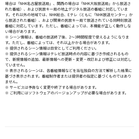
場合は「NHK名古屋放送局」、関西の場合は「NHK大阪放送局」から放送さ
れた番組）、および民放キー局の地上デジタル放送の番組に対応していま
す。それ以外の地域では、NHK総合、Eテレ（ともに「NHK放送センター」か
ら放送された番組）、および関東の民放キー局で放送されている同時刻放送
番組に対応しています。ただし、番組によっては、本機能が正しく動作しな
い場合があります。
※ シーン情報は、番組の放送終了後、2〜3時間程度で使えるようになりま
す。ただし、番組によっては、それ以上かかる場合があります。
※ 提供されるシーン情報は目安としてご利用ください。
※ 提供されるシーン情報はテレビ放送時点の内容に基づき作成されるもの
で、新規情報の追加、最新情報への更新・変更・改訂および修正には対応し
ていません。
※ 表示されるシーンは、各番組情報などを当社独自の方法で解析した結果に
基づき表示されます。番組制作者または提供者の指定に基づくものではあり
ません。
※ サービスは予告なく変更や終了する場合があります。
※ ご利用にはソフトウェアのバージョンアップが必要な場合があります。