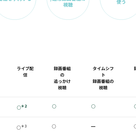
ライブ配
録画番組
タイムシフ
信
の
ト
追っかけ
録画番組の
視聴
視聴
＊2
○
○
○
＊3
○
━
○