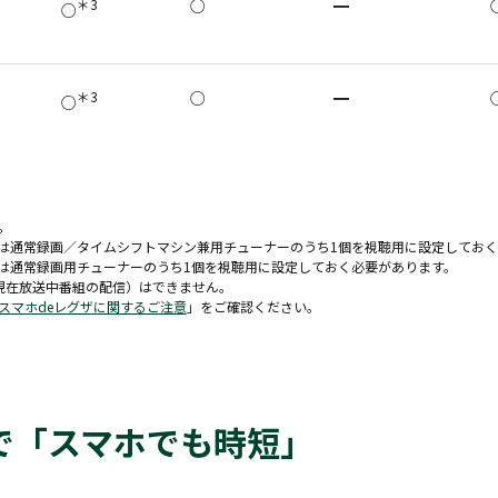
＊3
○
━
○
＊3
○
━
○
。
には通常録画／タイムシフトマシン兼用チューナーのうち1個を視聴用に設定してお
には通常録画用チューナーのうち1個を視聴用に設定しておく必要があります。
現在放送中番組の配信）はできません。
スマホdeレグザに関するご注意
」をご確認ください。
で「スマホでも時短」