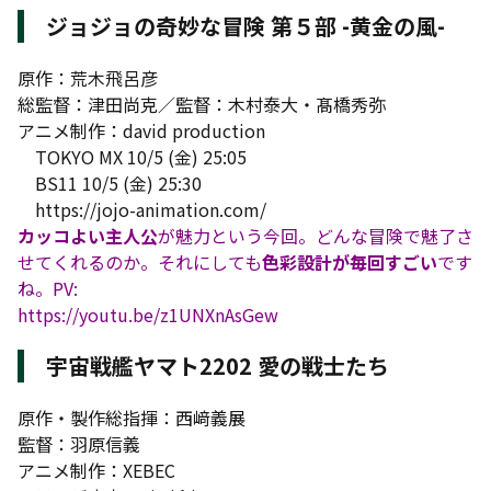
ジョジョの奇妙な冒険 第５部 -黄金の風-
原作：荒木飛呂彦
総監督：津田尚克／監督：木村泰大・髙橋秀弥
アニメ制作：david production
TOKYO MX 10/5 (金) 25:05
BS11 10/5 (金) 25:30
https://jojo-animation.com/
カッコよい主人公
が魅力という今回。どんな冒険で魅了さ
せてくれるのか。それにしても
色彩設計が毎回すごい
です
ね。PV:
https://youtu.be/z1UNXnAsGew
宇宙戦艦ヤマト2202 愛の戦士たち
原作・製作総指揮：西﨑義展
監督：羽原信義
アニメ制作：XEBEC