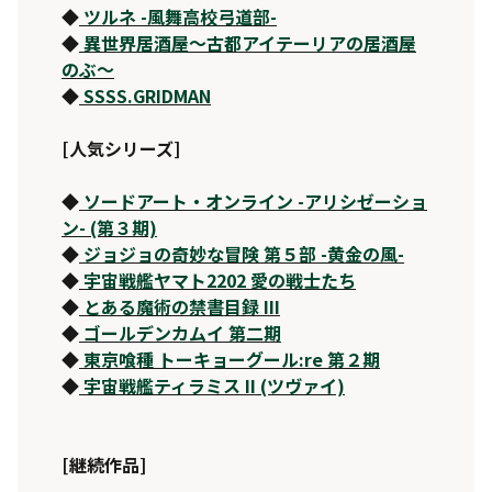
◆
ツルネ -風舞高校弓道部-
◆
異世界居酒屋～古都アイテーリアの居酒屋
のぶ～
◆
SSSS.GRIDMAN
[人気シリーズ]
◆
ソードアート・オンライン -アリシゼーショ
ン- (第３期)
◆
ジョジョの奇妙な冒険 第５部 -黄金の風-
◆
宇宙戦艦ヤマト2202 愛の戦士たち
◆
とある魔術の禁書目録 III
◆
ゴールデンカムイ 第二期
◆
東京喰種 トーキョーグール:re 第２期
◆
宇宙戦艦ティラミス II (ツヴァイ)
[継続作品]