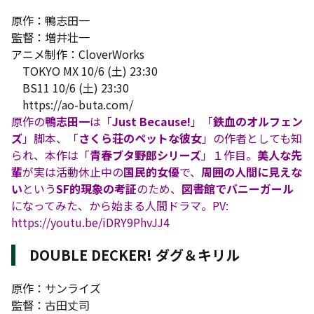
原作：鴨志田一
監督：増井壮一
アニメ制作：CloverWorks
TOKYO MX 10/6 (土) 23:30
BS11 10/6 (土) 23:30
https://ao-buta.com/
原作の
鴨志田一
は「
Just Because!
」「
鉄血のオルフェン
ズ
」脚本、「
さくら荘のペットな彼女
」の作者としても知
られ、本作は「
青春ブタ野郎シリーズ
」１作目。
美人な先
輩
が実は活動休止中の
国民的女優
で、
周囲の人間に見えな
い
という
SF的現象の考証
のため、
図書館でバニーガール
になってみた、から始まる人間ドラマ。PV:
https://youtu.be/iDRY9PhvJJ4
DOUBLE DECKER! ダグ＆キリル
原作：サンライズ
監督：古田丈司