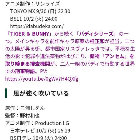
アニメ制作：サンライズ
TOKYO MX 9/30 (日) 22:30
BS11 10/2 (火) 24:00
https://dabudeka.com/
「
TIGER ＆ BUNNY
」から続く「
バディシリーズ
」の一
つ。メインキャラを前作キャラ原案の
桂正和
が担当。二つ
の太陽が昇る街、都市国家リスヴァレッタでは、平穏な生
活の影で犯罪や違法薬物がはびこり、
薬物「アンセム」を
取り締まる捜査機関
が、二人一組のバディで行動する世界
での
刑事物語
。PV:
https://youtu.be/0gWv7H4QXfg
風が強く吹いている
原作：三浦しをん
監督：野村和也
アニメ制作：Production I.G
日本テレビ 10/2 (火) 25:29
BS日テレ 10/9 (火) 24:00