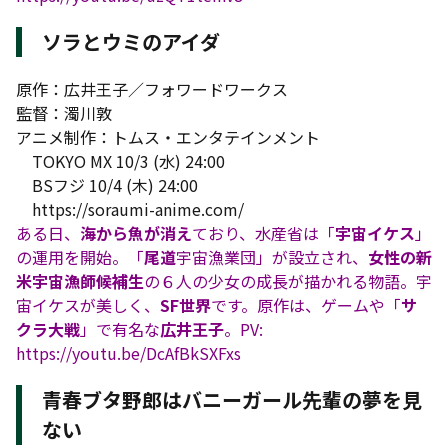
ソラとウミのアイダ
原作：広井王子／フォワードワークス
監督：濁川敦
アニメ制作：トムス・エンタテインメント
TOKYO MX 10/3 (水) 24:00
BSフジ 10/4 (木) 24:00
https://soraumi-anime.com/
ある日、
海から魚が消え
ており、水産省は「
宇宙イケス
」
の運用を開始。「
尾道
宇宙漁業団」が設立され、
女性の新
米宇宙漁師候補生
の６人の少女の成長が描かれる物語。宇
宙イケスが美しく、
SF世界
です。原作は、ゲームや「
サ
クラ大戦
」で有名な
広井王子
。PV:
https://youtu.be/DcAfBkSXFxs
青春ブタ野郎はバニーガール先輩の夢を見
ない