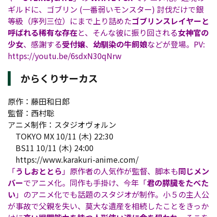
ギルドに、ゴブリン (一番弱いモンスター) 討伐だけで銀
等級（序列三位）にまで上り詰めた
ゴブリンスレイヤーと
呼ばれる稀有な存在
と、そんな彼に振り回される
女神官の
少女
、感謝する
受付嬢
、
幼馴染の牛飼娘
などが登場。PV:
https://youtu.be/6sdxN30qNrw
からくりサーカス
原作：藤田和日郎
監督：西村聡
アニメ制作：スタジオヴォルン
TOKYO MX 10/11 (木) 22:30
BS11 10/11 (木) 24:00
https://www.karakuri-anime.com/
「
うしおととら
」原作者の人気作が監督、脚本も
同じメン
バー
でアニメ化。同作も手掛け、今年「
君の膵臓をたべた
い
」のアニメ化でも話題のスタジオが制作。小５の主人公
が事故で父親を失い、莫大な遺産を相続したことをきっか