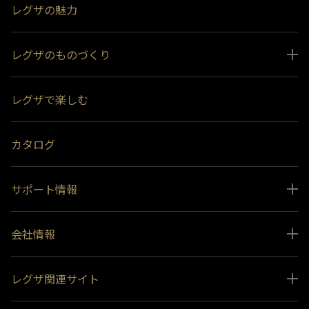
レグザの魅力
レグザのものづくり
スペシャルコンテンツ
レグザで楽しむ
受賞履歴
おすすめ番組
カタログ
サポート情報
取扱説明書ダウンロード
会社情報
インフォメーション 一覧
ニュース
よくあるご質問 (FAQ）
レグザ関連サイト
会社概要
お問い合わせ
レグザ オンラインストア