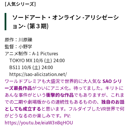
[人気シリーズ]
ソードアート・オンライン -アリシゼーシ
ョン- (第３期)
原作：川原礫
監督：小野学
アニメ制作：A-1 Pictures
TOKYO MX 10/6 (土) 24:00
BS11 10/6 (土) 24:00
https://sao-alicization.net/
ワールドプレミアも大盛況で世界的に大人気な
SAO シリ
ーズ最長作品
がついにアニメ化。待ってました。キリトに
あんな事件がという
衝撃的な作品
でもありますが、これま
での二期や劇場版からの連続性もあるものの、
独自のお話
としても成立する
と思います。フルダイブしたVR世界で何
がどうなるのか楽しみです。PV:
https://youtu.be/eiaW3n8qHOU