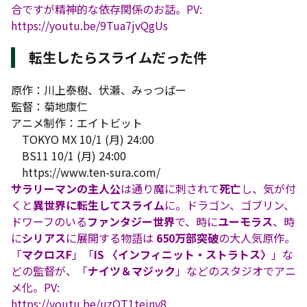
合ですが精神的な依存関係のお話。PV:
https://youtu.be/9Tua7jvQgUs
転生したらスライムだった件
原作：川上泰樹、伏瀬、みっつばー
監督：菊地康仁
アニメ制作：エイトビット
TOKYO MX 10/1 (月) 24:00
BS11 10/1 (月) 24:00
https://www.ten-sura.com/
サラリーマンの主人公
は通り魔に刺されて
死亡
し、気が付
くと
異世界に転生してスライム
に。ドラゴン、ゴブリン、
ドワーフのいる
ファンタジー世界
で、時に
ユーモラス
、時
に
シリアス
に展開する物語は
650万部突破
の大人気原作。
「
マクロスF
」「
IS 〈インフィニット・ストラトス〉
」な
どの監督が、「
ナイツ＆マジック
」などのスタジオでアニ
メ化。PV:
https://youtu.be/uzQT1teinv8