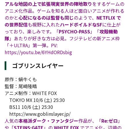
アルな地図の上で拡張現実世界の陣地取り
をするゲームの
アニメ化作品。ゲームを知る人ほど面白いアニメが作れる
のかと
心配になるのは監督も同じ
のようで、
NETFLIX で
の世界配信
も視野に入れた
ハードボイルドなSF
に仕上が
っており、楽しみです。「
PSYCHO-PASS
」「
攻殻機動
隊
」あたりが好きな方は必見。フジテレビの新アニメ枠
「＋ULTRA」第一弾。PV:
https://youtu.be/6YHdORDsbig
ゴブリンスレイヤー
原作：蝸牛くも
監督：尾崎隆晴
アニメ制作：WHITE FOX
TOKYO MX 10/6 (土) 25:30
BS11 10/6 (土) 25:30
https://www.goblinslayer.jp/
人気の
本格派ダーク・ファンタジー
作品が、「
Re:ゼロ
」
や「
STEINS;GATE
」の
WHITE FOX
でアニメ化。辺境の