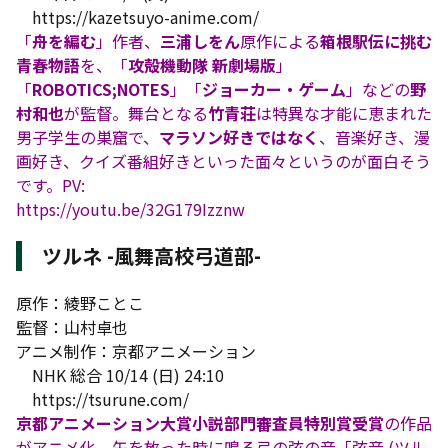
https://kazetsuyo-anime.com/
「
舟を編む
」作者、
三浦しをん
原作による
箱根駅伝に挑む
青春物語
を、「
攻殻機動隊 新劇場版
」
「
ROBOTICS;NOTES
」「
ジョーカー・ゲーム
」などの
野
村和也
が監督。舞台となる
竹青荘
は特異な才能に恵まれた
男子学生の巣窟で、
マラソン好きではなく
、音楽好き、漫
画好き、クイズ番組好きといった面々というのが面白そう
です。PV:
https://youtu.be/32G179Izznw
ツルネ -風舞高校弓道部-
原作：綾野ことこ
監督：山村卓也
アニメ制作：京都アニメーション
NHK 総合 10/14 (日) 24:10
https://tsurune.com/
京都アニメーション大賞小説部門審査員特別賞受賞
の作品
がアニメ化。矢を放った時に鳴る弓の弦の音「弦音 (ツル