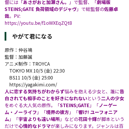
督には「
あさがおと加瀬さん。
」で監督、「
劇場版
STEINS;GATE 負荷領域のデジャヴ
」で総監督の
佐藤卓
哉
。PV:
https://youtu.be/f1oWXEqZQt8
やがて君になる
原作：仲谷鳰
監督：加藤誠
アニメ制作：TROYCA
TOKYO MX 10/5 (金) 22:30
BS11 10/5 (金) 25:00
https://yagakimi.com/
人に恋する気持ちがわからず
悩みを抱える少女と、誰に
告
白されても相手のことを好きになれない
という
二人の少女
をめぐる大人気の原作。「
STEINS;GATE
」「
ノーゲー
ム・ノーライフ
」「
境界の彼方
」「
響け! ユーフォニア
ム
」「
宇宙よりも遠い場所
」などの
花田十輝
が脚本という
だけで
心情的なドラマ
が楽しみになります。ジャンルは百