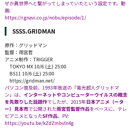
ぜか異世界へと繋がってしまっていたという設定です。動
画:
https://r.gnavi.co.jp/nobu/episode/1/
SSSS.GRIDMAN
原作：グリッドマン
監督：雨宮哲
アニメ制作：TRIGGER
TOKYO MX 10/6 (土) 25:00
BS11 10/6 (土) 25:00
https://gridman.net/
パソコン普及前、1993年放送の「電光超人グリッドマ
ン」は、
インターネットやコンピューターウイルスの概念
を先取りした話題作
でしたが、2015年
日本アニメ（ータ
ー）見本市
で公開された
雨宮哲監督作品
をベースに、テレ
ビアニメとなった
SF作品
。PV:
https://youtu.be/kZdZmbvln4g