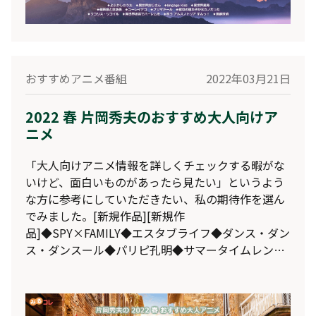
おすすめアニメ番組
2022年03月21日
2022 春 片岡秀夫のおすすめ大人向けア
ニメ
「大人向けアニメ情報を詳しくチェックする暇がな
いけど、面白いものがあったら見たい」というよう
な方に参考にしていただきたい、私の期待作を選ん
でみました。[新規作品][新規作
品]◆SPY×FAMILY◆エスタブライフ◆ダンス・ダン
ス・ダンスール◆パリピ孔明◆サマータイムレンダ
◆アオアシ◆であいもん◆可愛いだけじゃない式守
さん◆処刑少女の生きる道 -バージンロード-◆ブラ
ック★★ロックシューター DAWN FALL◆恋は世界