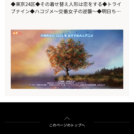
◆東京24区◆その着せ替え人形は恋をする◆トライ
ブナイン◆ハコヅメ～交番女子の逆襲～◆明日ちゃ
んのセーラー服◆リーマンズクラブ◆賢者の弟子を
名乗る賢者◆オリエント
______________________[人気シリーズ]◆進撃の
巨人 The Final Season (第４期 Part 2)◆ジョジョの
奇妙な冒険 第６部 ストーンオーシャン (第５期)◆魔
法科高校の劣等生 追憶編 (第３
期)______________________[継続作品]◆鬼滅の刃
遊郭編◆ルパン三世 PART6◆ワールドトリガー 3rd
シーズン (第３期)◆王様ランキング◆86-エイティシ
ックス- (第２期)◆舞妓さんちのまかないさん
_________________________________新規作品
を簡単にご紹介。
このページのトップへ