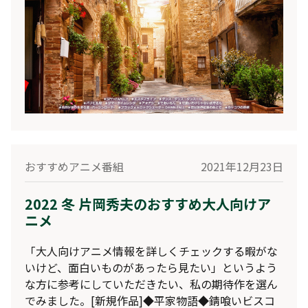
征服のあとで◆カッコウの許嫁
______________________[人気シリーズ]◆かぐや
様は告らせたい？ -ウルトラロマンティック- (第３
期)◆盾の勇者の成り上がり Season 2◆古見さん
は、コミュ症です。 (第２期)◆マギアレコード 魔法
少女まどか☆マギカ外伝 Final SEASON -浅き夢の
暁- (第３期)◆理系が恋に落ちたので証明してみた。
r=1-sinθ (第２期)◆機動戦士ガンダム 鉄血のオルフ
ェンズ 特別編______________________[継続作
品]◆進撃の巨人 The Final Season (第４期 Part 2)◆
リーマンズクラブ◆舞妓さんちのまかないさん
おすすめアニメ番組
2021年12月23日
_________________________________
2022 冬 片岡秀夫のおすすめ大人向けア
ニメ
「大人向けアニメ情報を詳しくチェックする暇がな
いけど、面白いものがあったら見たい」というよう
な方に参考にしていただきたい、私の期待作を選ん
でみました。[新規作品]◆平家物語◆錆喰いビスコ