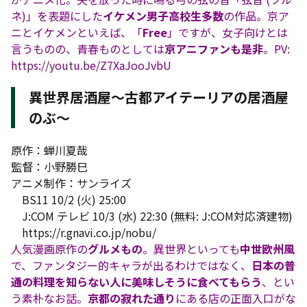
ネ)」を表題にした
イケメン男子高校生多数
の作品。京ア
ニとイケメンといえば、「
Free
」ですが、女子向けとは
言うものの、青春ものとしては
京アニファンも是非
。PV:
https://youtu.be/Z7XaJooJvbU
異世界居酒屋～古都アイテーリアの居酒屋
のぶ～
原作：蝉川夏哉
監督：小野勝巳
アニメ制作：サンライズ
BS11 10/2 (火) 25:00
J:COM テレビ 10/3 (水) 22:30 (無料: J:COM対応済建物)
https://r.gnavi.co.jp/nobu/
人気漫画原作の
グルメもの
。異世界といっても
中世欧州風
で、ファンタジー的キャラが出るわけではなく、
日本の普
通の料理を知らない人に美味しそうに食べてもらう
、とい
う素朴なお話。
京都の寂れた通り
にある店の正面入口がな