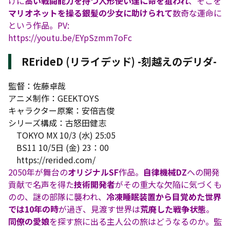
けに
高い戦闘能力を持つ人形使い達に命を狙われ
、そこを
マリオネットを操る銀髪の少女に助けられて
数奇な運命に
という作品。PV:
https://youtu.be/EYpSzmm7oFc
RErideD (リライデッド) -刻越えのデリダ-
監督：佐藤卓哉
アニメ制作：GEEKTOYS
キャラクター原案：安倍吉俊
シリーズ構成：古怒田健志
TOKYO MX 10/3 (水) 25:05
BS11 10/5日 (金) 23：00
https://rerided.com/
2050年が舞台の
オリジナルSF
作品。
自律機械DZ
への開発
貢献で名声を得た
技術開発者
がその重大な欠陥に気づくも
のの、謎の部隊に襲われ、
冷凍睡眠装置から目覚めた世界
では10年の時
が過ぎ、見渡す世界は
荒廃した戦争状態
。
同僚の愛娘
を探す旅に出る主人公の旅はどうなるのか。監