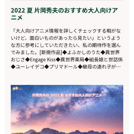
2022 夏 片岡秀夫のおすすめ大人向けア
ニメ
「大人向けアニメ情報を詳しくチェックする暇がな
いけど、面白いものがあったら見たい」というよう
な方に参考にしていただきたい、私の期待作を選ん
でみました。[新規作品]◆よふかしのうた◆異世界
おじさ◆Engage Kiss◆異世界薬局◆組長娘と世話係
◆ユーレイデコ◆プリマドール◆継母の連れ子が元
カノだった ◆リコリス・リコイル ◆異世界迷宮でハ
ーレムを ◆咲う アルスノトリア すんっ！ ◆風都探
偵