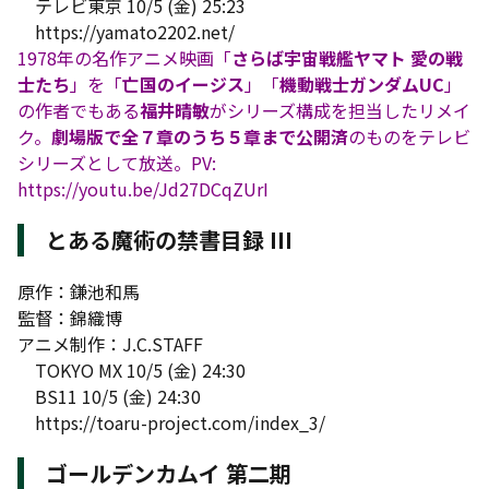
テレビ東京 10/5 (金) 25:23
https://yamato2202.net/
1978年の名作アニメ映画「
さらば宇宙戦艦ヤマト 愛の戦
士たち
」を「
亡国のイージス
」「
機動戦士ガンダムUC
」
の作者でもある
福井晴敏
がシリーズ構成を担当したリメイ
ク。
劇場版で全７章のうち５章まで公開済
のものをテレビ
シリーズとして放送。PV:
https://youtu.be/Jd27DCqZUrI
とある魔術の禁書目録 III
原作：鎌池和馬
監督：錦織博
アニメ制作：J.C.STAFF
TOKYO MX 10/5 (金) 24:30
BS11 10/5 (金) 24:30
https://toaru-project.com/index_3/
ゴールデンカムイ 第二期