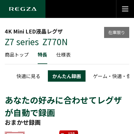
4K Mini LED液晶レグザ
在庫限り
Z7 series Z770N
商品トップ
特長
仕様表
携
快適に見る
かんたん録画
ゲーム・快適・便
あなたの好みに合わせてレグザ
が自動で録画
おまかせ録画