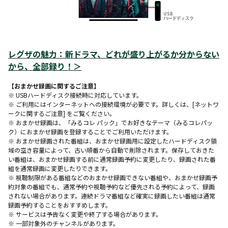
レグザの魅力：
新ドラマ、どれが盛り上がるか分からない
から、全部録り！
＞
【おまかせ録画に関するご注意】
※ USBハードディスク接続時に対応しています。
※ ご利用にはインターネットへの接続環境が必要です。詳しくは、[ネットワ
ークに関するご注意] をご覧ください。
※ おまかせ録画は、「みるコレ パック」でお好きなテーマ（みるコレパッ
ク）におまかせ録画を登録することでご利用いただけます。
※ おまかせ録画された番組は、おまかせ録画用に設定したハードディスク領
域の空き容量によって、古い順番から自動で削除されます。保存しておきた
い番組は、おまかせ録画する前に通常録画予約に変更したり、録画された番
組を通常録画に変更したりできます。
※ 視聴制限がある番組などのおまかせ録画できない番組や、おまかせ録画予
約対象の番組でも、通常予約や視聴予約など優先される予約によって、録画
されない場合があります。連続ドラマ番組など確実に録画したい番組は通常
録画予約することをおすすめします。
※ サービスは予告なく変更や終了する場合があります。
※ 一部対象外のチャンネルがあります。