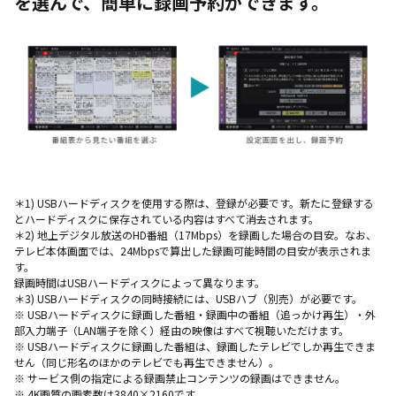
を選んで、簡単に録画予約ができます。
＊1) USBハードディスクを使用する際は、登録が必要です。新たに登録する
とハードディスクに保存されている内容はすべて消去されます。
＊2) 地上デジタル放送のHD番組（17Mbps）を録画した場合の目安。なお、
テレビ本体画面では、24Mbpsで算出した録画可能時間の目安が表示されま
す。
録画時間はUSBハードディスクによって異なります。
＊3) USBハードディスクの同時接続には、USBハブ（別売）が必要です。
※ USBハードディスクに録画した番組・録画中の番組（追っかけ再生）・外
部入力端子（LAN端子を除く）経由の映像はすべて視聴いただけます。
※ USBハードディスクに録画した番組は、録画したテレビでしか再生できま
せん（同じ形名のほかのテレビでも再生できません）。
※ サービス側の指定による録画禁止コンテンツの録画はできません。
※ 4K画質の画素数は3840×2160です。