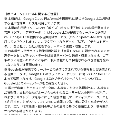
【ボイスコントロールに関するご注意】
※ 本機能は、Google Cloud Platformの利用規約に基づきGoogle LLCが提供
する音声認識サービスを利用しています。
※ 本機能利用時（リモコンの［ボイス］ボタン押下時）にお客様が発声する
音声（以下、「音声データ」）はGoogle LLCが提供するサーバーに送信さ
れ、Google LLCが提供する音声認識サービス（Cloud Speech–to-Text）を利
用して文字化されます。ここで文字化されたデータ（以下、「テキストデー
タ」）を当社は、当社が管理するサーバーに送信・収集します。
※ お客様がレグザボイス機能利用許諾を「同意しない」に設定されるまで音
声データおよびテキストデータは当該サーバーに送信・収集されます。ご了
承のうえ同意いただくとともに、個人情報として保護されるべき情報を発声
しないようご注意願います。
※ Google社が提供するサーバーとの通信に含まれている情報および送信され
る音声データは、Google LLCのプライバシーポリシーに従ってGoogle LLCに
よって管理されます。Google LLCのプライバシーポリシーについては、
Google LLCのホームページをご確認ください。
※ 当社が収集したテキストデータは、本機能における処理以外に、本機能の
品質改善、当社や当社グループ会社の他の製品・サービスの開発への利用、
およびテキストデータをもとにした統計情報（マーケティングデータ）とし
て利用することがあり、これら目的の範囲内で第三者に提供する場合があり
ます。また、行政機関・裁判所等からの法令に基づく要請により、情報開示
が行われる場合があります。