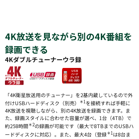
4K放送を見ながら別の4K番組を
録画できる
4Kダブルチューナーウラ録
「4K衛星放送用のチューナー」を2基内蔵しているので外
＊1
付けUSBハードディスク（別売）
を接続すれば手軽に
4K放送を視聴しながら、別の4K放送を録画できます。ま
た、録画スタイルに合わせた容量が選べ、1台（4TB）で
＊2
約258時間
の録画が可能です（最大で8TBまでのUSBハ
＊1
ードディスクに対応）。また、最大4台（登録
は8台ま