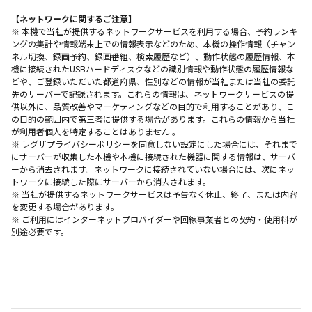
【ネットワークに関するご注意】
※ 本機で当社が提供するネットワークサービスを利用する場合、予約ランキ
ングの集計や情報端末上での情報表示などのため、本機の操作情報（チャン
ネル切換、録画予約、録画番組、検索履歴など）、動作状態の履歴情報、本
機に接続されたUSBハードディスクなどの識別情報や動作状態の履歴情報な
どや、ご登録いただいた都道府県、性別などの情報が当社または当社の委託
先のサーバーで記録されます。これらの情報は、ネットワークサービスの提
供以外に、品質改善やマーケティングなどの目的で利用することがあり、こ
の目的の範囲内で第三者に提供する場合があります。これらの情報から当社
が利用者個人を特定することはありません 。
※ レグザプライバシーポリシーを同意しない設定にした場合には、それまで
にサーバーが収集した本機や本機に接続された機器に関する情報は、サーバ
ーから消去されます。ネットワークに接続されていない場合には、次にネッ
トワークに接続した際にサーバーから消去されます。
※ 当社が提供するネットワークサービスは予告なく休止、終了、または内容
を変更する場合があります。
※ ご利用にはインターネットプロバイダーや回線事業者との契約・使用料が
別途必要です。