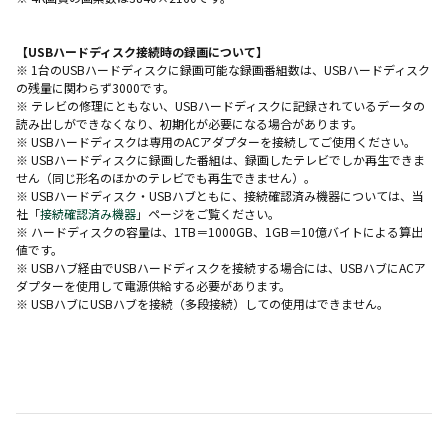
【USBハードディスク接続時の録画について】
※ 1台のUSBハードディスクに録画可能な録画番組数は、USBハードディスク
の残量に関わらず3000です。
※ テレビの修理にともない、USBハードディスクに記録されているデータの
読み出しができなくなり、初期化が必要になる場合があります。
※ USBハードディスクは専用のACアダプターを接続してご使用ください。
※ USBハードディスクに録画した番組は、録画したテレビでしか再生できま
せん（同じ形名のほかのテレビでも再生できません）。
※ USBハードディスク・USBハブともに、接続確認済み機器については、当
社「
接続確認済み機器
」ページをご覧ください。
※ ハードディスクの容量は、1TB＝1000GB、1GB＝10億バイトによる算出
値です。
※ USBハブ経由でUSBハードディスクを接続する場合には、USBハブにACア
ダプターを使用して電源供給する必要があります。
※ USBハブにUSBハブを接続（多段接続）しての使用はできません。