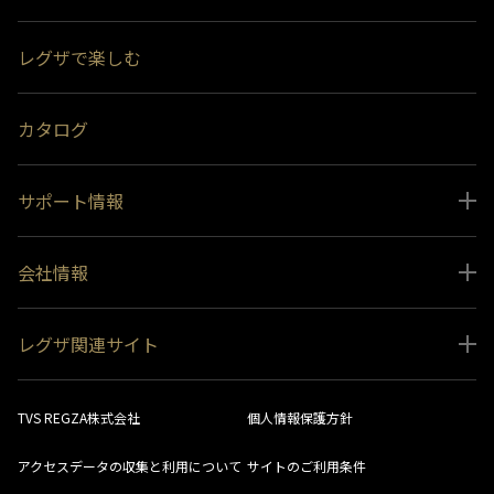
スペシャルコンテンツ
レグザで楽しむ
受賞履歴
おすすめ番組
カタログ
サポート情報
取扱説明書ダウンロード
会社情報
インフォメーション 一覧
ニュース
よくあるご質問 (FAQ）
レグザ関連サイト
会社概要
お問い合わせ
レグザ オンラインストア
会社メッセージ
生産終了商品一覧
TVS REGZA株式会社
個人情報保護方針
レグザ メンバーズ
事業所一覧
ソフトウェアダウンロード情報
アクセスデータの収集と利用について
サイトのご利用条件
法人向けサイト
環境配慮の取り組み