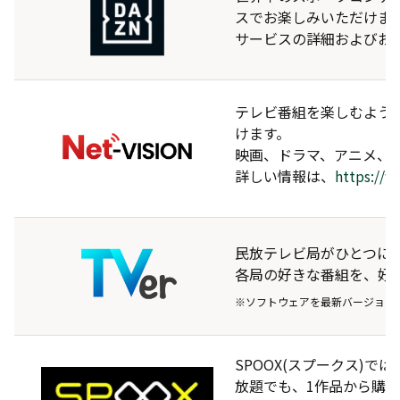
スでお楽しみいただけま
サービスの詳細およびお
テレビ番組を楽しむよう
けます。
映画、ドラマ、アニメ、
詳しい情報は、
https://
民放テレビ局がひとつに！
各局の好きな番組を、好
※ソフトウェアを最新バージョン
SPOOX(スプークス)
放題でも、1作品から購