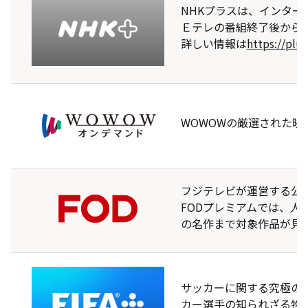
NHKプラスは、インタ
Ｅテレの番組終了後から
詳しい情報は
https://plus
WOWOWの厳選された
フジテレビが運営する公
FODプレミアムでは、人
の名作まで対象作品が見
サッカーに関する究極の
カー選手の知られざる物語