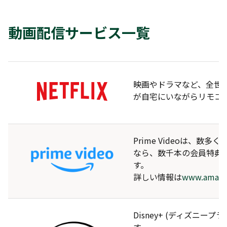
動画配信サービス一覧
映画やドラマなど、全世
が自宅にいながらリモコンの
Prime Videoは
なら、数千本の会員特典
す。
詳しい情報は
www.amazon
Disney+ (ディズニ
す。