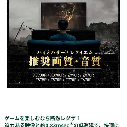
ゲームを楽しむなら断然レグザ！
＊
迫力ある映像と約0.83msec
の低遅延で、快適に