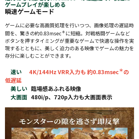
ゲームプレイが楽しめる
瞬速ゲームモード
ゲームに必要な高画質処理を行いつつ、画像処理の遅延時
＊
間を、驚きの約0.83msec
に短縮。対戦格闘ゲームなど
ボタンを押すタイミングが重要なゲームで快適な操作を実
現するとともに、美しく迫力のある映像でゲームの魅力を
存分に楽しむことができます。
＊
速い
4
K/144Hz VRR入力も 約0.83msec
の
低遅延
美しい
臨場感あふれる映像
大画面
480i/p、720p入力も大画面表示