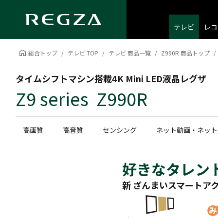
テレビ
レコ
総合トップ
テレビ TOP
テレビ 商品一覧
Z990R 商品トップ
タイムシフトマシン搭載4K Mini LED液晶レグザ
Z9 series Z990R
高画質
高音質
センシング
ネット動画・ネット
好きなタレン
新 ざんまいスマートア