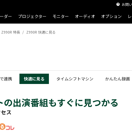
お問
ーダー
プロジェクター
モニター
オーディオ
オプション
レ
Z990R 特長
Z990R 快適に見る
で連携
快適に見る
タイムシフトマシン
かんたん録画
トの出演番組もすぐに見つかる
クセス